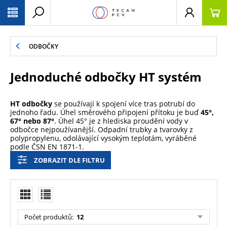
PŘESKOČIT NAVIGACI
ODBOČKY
Jednoduché odbočky HT systém
HT odbočky
se používají k spojení více tras potrubí do
jednoho řadu. Úhel směrového připojení přítoku je buď
45°,
67° nebo 87°
. Úhel 45° je z hlediska proudění vody v
odbočce nejpoužívanější. Odpadní trubky a tvarovky z
polypropylenu, odolávající vysokým teplotám, vyráběné
podle ČSN EN 1871-1.
ZOBRAZIT DLE FILTRU
Počet produktů
:
12