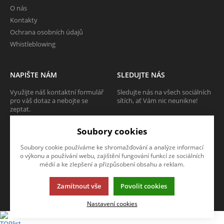
O nás
Kontakty
Ochrana osobních údajů
Whistleblowing
NAPIŠTE NÁM
SLEDUJTE NÁS
Využijte náš kontaktní formulář
Sledujte nás na všech sociálních
pro váš dotaz a nebojte se
sítích, ať Vám nic neunikne!
zeptat.
Soubory cookies
CHCI SE ZEPTAT
Soubory cookie používáme ke shromažďování a analýze informací
o výkonu a používání webu, zajištění fungování funkcí ze sociálních
médií a ke zlepšení a přizpůsobení obsahu a reklam.
Tato stránka používá soubory cookies. Klikněte pro více informací.
Zamítnout vše
Povolit cookies
© 2013-2026 Internetový obchod TECAM PCV a.s.
K2 e-shop - První e-shop, který uřídí celou vaši firmu.
Nastavení cookies