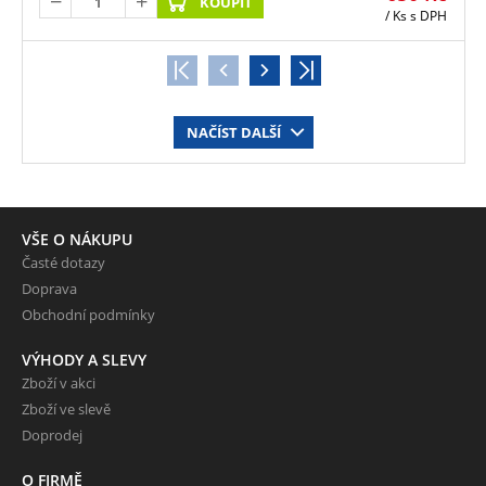
KOUPIT
/ Ks
s DPH
NAČÍST DALŠÍ
VŠE O NÁKUPU
Časté dotazy
Doprava
Obchodní podmínky
VÝHODY A SLEVY
Zboží v akci
Zboží ve slevě
Doprodej
O FIRMĚ