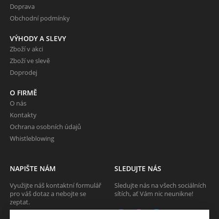
Doprava
Obchodní podmínky
VÝHODY A SLEVY
Zboží v akci
Zboží ve slevě
Doprodej
O FIRMĚ
O nás
Kontakty
Ochrana osobních údajů
Whistleblowing
NAPIŠTE NÁM
SLEDUJTE NÁS
Využijte náš kontaktní formulář
Sledujte nás na všech sociálních
pro váš dotaz a nebojte se
sítích, ať Vám nic neunikne!
zeptat.