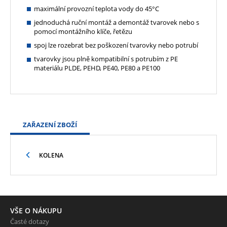
maximální provozní teplota vody do 45°C
jednoduchá ruční montáž a demontáž tvarovek nebo s
pomocí montážního klíče, řetězu
spoj lze rozebrat bez poškození tvarovky nebo potrubí
tvarovky jsou plně kompatibilní s potrubím z PE
materiálu PLDE, PEHD, PE40, PE80 a PE100
ZAŘAZENÍ ZBOŽÍ
KOLENA
VŠE O NÁKUPU
Časté dotazy