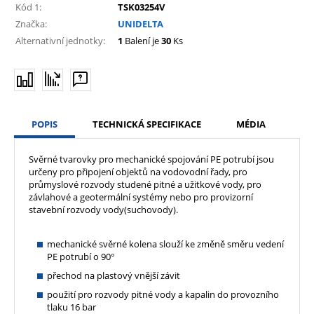
Kód 1:
TSK03254V
Značka:
UNIDELTA
Alternativní jednotky:
1
Balení je
30
Ks
POPIS
TECHNICKÁ SPECIFIKACE
MÉDIA
Svěrné tvarovky pro mechanické spojování PE potrubí jsou
určeny pro připojení objektů na vodovodní řady, pro
průmyslové rozvody studené pitné a užitkové vody, pro
závlahové a geotermální systémy nebo pro provizorní
stavební rozvody vody(suchovody).
mechanické svěrné kolena slouží ke změně směru vedení
PE potrubí o 90°
přechod na plastový vnější závit
použití pro rozvody pitné vody a kapalin do provozního
tlaku 16 bar