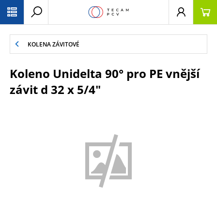
PŘESKOČIT NAVIGACI
KOLENA ZÁVITOVÉ
Koleno Unidelta 90° pro PE vnější
závit d 32 x 5/4"