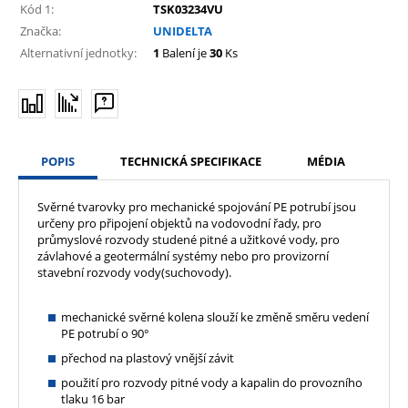
Kód 1:
TSK03234VU
Značka:
UNIDELTA
Alternativní jednotky:
1
Balení je
30
Ks
POPIS
TECHNICKÁ SPECIFIKACE
MÉDIA
Svěrné tvarovky pro mechanické spojování PE potrubí jsou
určeny pro připojení objektů na vodovodní řady, pro
průmyslové rozvody studené pitné a užitkové vody, pro
závlahové a geotermální systémy nebo pro provizorní
stavební rozvody vody(suchovody).
mechanické svěrné kolena slouží ke změně směru vedení
PE potrubí o 90°
přechod na plastový vnější závit
použití pro rozvody pitné vody a kapalin do provozního
tlaku 16 bar