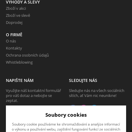
VÝHODY A SLEVY
Zboží v akci
Zboží ve slevě
Doprodej
O FIRMĚ
O nás
Kontakty
Ochrana osobních údajů
Whistleblowing
NAPIŠTE NÁM
SLEDUJTE NÁS
Využijte náš kontaktní formulář
Sledujte nás na všech sociálních
pro váš dotaz a nebojte se
sítích, ať Vám nic neunikne!
zeptat.
CHCI SE ZEPTAT
Soubory cookies
Soubory cookie používáme ke shromažďování a analýze informací
o výkonu a používání webu, zajištění fungování funkcí ze sociálních