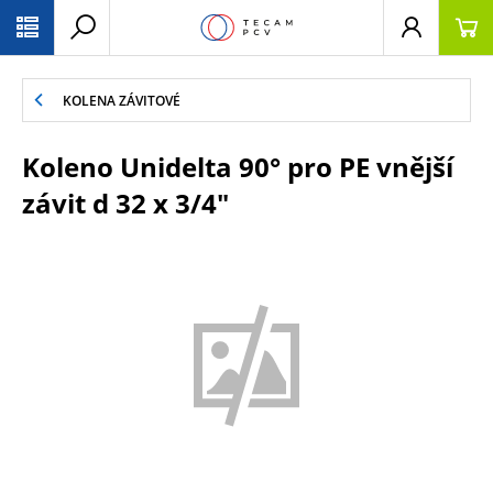
PŘESKOČIT NAVIGACI
KOLENA ZÁVITOVÉ
Koleno Unidelta 90° pro PE vnější
závit d 32 x 3/4"