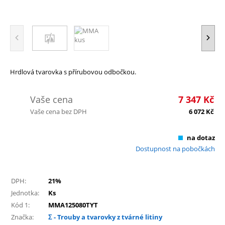
Hrdlová tvarovka s přírubovou odbočkou.
Vaše cena
7 347
Kč
Vaše cena bez DPH
6 072
Kč
na dotaz
Dostupnost na pobočkách
DPH:
21%
Jednotka:
Ks
Kód 1:
MMA125080TYT
Značka:
Σ - Trouby a tvarovky z tvárné litiny