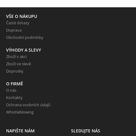
VŠE O NÁKUPU
Časté dotazy
Doprava
Obchodní podmínky
VÝHODY A SLEVY
Zboží v akci
Zboží ve slevě
Doprodej
O FIRMĚ
O nás
Kontakty
Ochrana osobních údajů
Whistleblowing
NAPIŠTE NÁM
SLEDUJTE NÁS