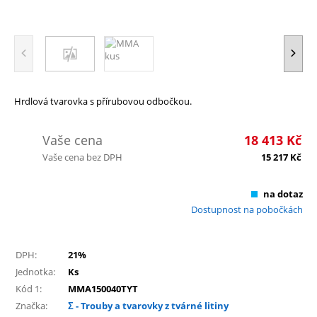
Hrdlová tvarovka s přírubovou odbočkou.
Vaše cena
18 413
Kč
Vaše cena bez DPH
15 217
Kč
na dotaz
Dostupnost na pobočkách
DPH:
21%
Jednotka:
Ks
Kód 1:
MMA150040TYT
Značka:
Σ - Trouby a tvarovky z tvárné litiny