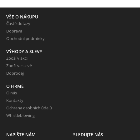
VŠE O NÁKUPU
Časté dotazy
Doprava
Obchodní podmínky
VÝHODY A SLEVY
Zboží v akci
Zboží ve slevě
Doprodej
O FIRMĚ
O nás
Kontakty
Ochrana osobních údajů
Whistleblowing
NAPIŠTE NÁM
SLEDUJTE NÁS