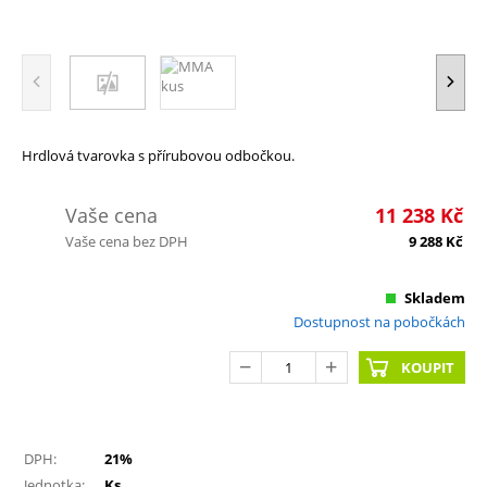
Hrdlová tvarovka s přírubovou odbočkou.
Vaše cena
11 238
Kč
Vaše cena bez DPH
9 288
Kč
Skladem
Dostupnost na pobočkách
KOUPIT
DPH:
21%
Jednotka:
Ks