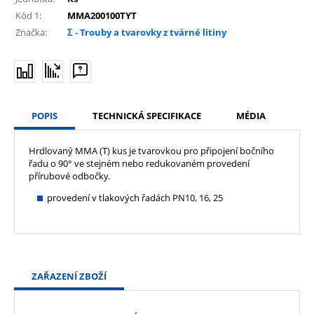
Kód 1:
MMA200100TYT
Značka:
Σ - Trouby a tvarovky z tvárné litiny
POPIS
TECHNICKÁ SPECIFIKACE
MÉDIA
Hrdlovaný MMA (T) kus je tvarovkou pro připojení bočního
řadu o 90° ve stejném nebo redukovaném provedení
přírubové odbočky.
provedení v tlakových řadách PN10, 16, 25
ZAŘAZENÍ ZBOŽÍ