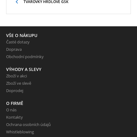
TVAROVKY HRDLOVÉ GSK
VŠE O NÁKUPU
Časté dotazy
Doprava
Obchodní podmínky
VÝHODY A SLEVY
Zboží v akci
Zboží ve slevě
Doprodej
O FIRMĚ
O nás
Kontakty
Ochrana osobních údajů
Whistleblowing