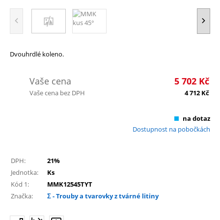
Dvouhrdlé koleno.
Vaše cena
5 702
Kč
Vaše cena bez DPH
4 712
Kč
na dotaz
Dostupnost na pobočkách
DPH:
21%
Jednotka:
Ks
Kód 1:
MMK12545TYT
Značka:
Σ - Trouby a tvarovky z tvárné litiny