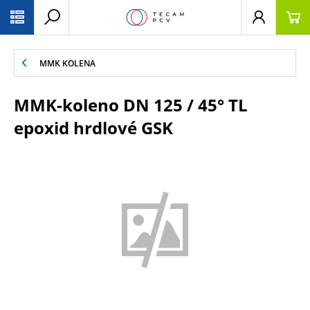
PŘESKOČIT NAVIGACI
MMK KOLENA
MMK-koleno DN 125 / 45° TL
epoxid hrdlové GSK