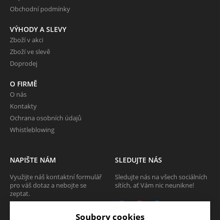
Obchodní podmínky
VÝHODY A SLEVY
Zboží v akci
Zboží ve slevě
Doprodej
O FIRMĚ
O nás
Kontakty
Ochrana osobních údajů
Whistleblowing
NAPIŠTE NÁM
SLEDUJTE NÁS
Využijte náš kontaktní formulář
Sledujte nás na všech sociálních
pro váš dotaz a nebojte se
sítích, ať Vám nic neunikne!
zeptat.
CHCI SE ZEPTAT
Soubory cookies