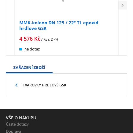
MMK-koleno DN 125 / 22° TL epoxid
MMK-
hrdlové GSK
hrd
4 576
Kč
7 0
/ Ks
s DPH
na dotaz
na
ZAŘAZENÍ ZBOŽÍ
TVAROVKY HRDLOVÉ GSK
VŠE O NÁKUPU
Časté dotazy
Doprava