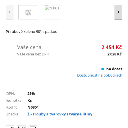
Přírubové koleno 90° s patkou.
Vaše cena
2 454
Kč
Vaše cena bez DPH
2 028
Kč
na dotaz
Dostupnost na pobočkách
DPH:
21%
Jednotka:
Ks
Kód 1:
N0804
Značka:
Σ - Trouby a tvarovky z tvárné litiny