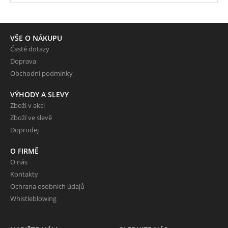
VŠE O NÁKUPU
Časté dotazy
Doprava
Obchodní podmínky
VÝHODY A SLEVY
Zboží v akci
Zboží ve slevě
Doprodej
O FIRMĚ
O nás
Kontakty
Ochrana osobních údajů
Whistleblowing