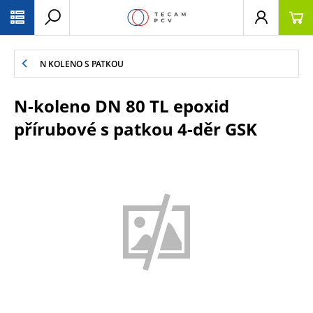
PŘESKOČIT NAVIGACI
N KOLENO S PATKOU
N-koleno DN 80 TL epoxid
přírubové s patkou 4-děr GSK