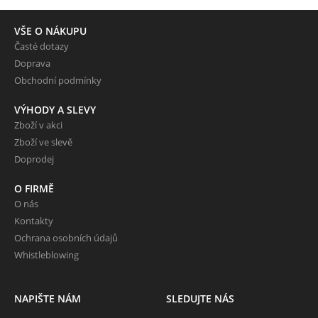
VŠE O NÁKUPU
Časté dotazy
Doprava
Obchodní podmínky
VÝHODY A SLEVY
Zboží v akci
Zboží ve slevě
Doprodej
O FIRMĚ
O nás
Kontakty
Ochrana osobních údajů
Whistleblowing
NAPIŠTE NÁM
SLEDUJTE NÁS