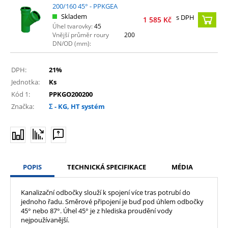
200/160 45° - PPKGEA
Skladem
s DPH
1 585
Kč
Úhel tvarovky:
45
Vnější průměr roury
200
DN/OD (mm):
DPH:
21%
Jednotka:
Ks
Kód 1:
PPKGO200200
Značka:
Σ - KG, HT systém
POPIS
TECHNICKÁ SPECIFIKACE
MÉDIA
Kanalizační odbočky slouží k spojení více tras potrubí do
jednoho řadu. Směrové připojení je buď pod úhlem odbočky
45° nebo 87°. Úhel 45° je z hlediska proudění vody
nejpoužívanější.