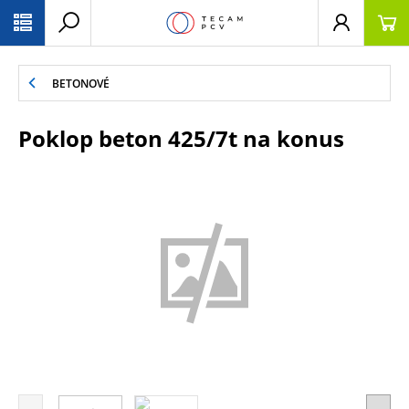
PŘESKOČIT NAVIGACI
BETONOVÉ
Poklop beton 425/7t na konus