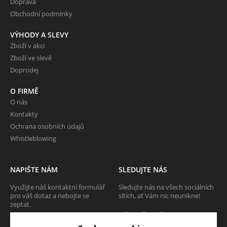
Doprava
Obchodní podmínky
VÝHODY A SLEVY
Zboží v akci
Zboží ve slevě
Doprodej
O FIRMĚ
O nás
Kontakty
Ochrana osobních údajů
Whistleblowing
NAPIŠTE NÁM
SLEDUJTE NÁS
Využijte náš kontaktní formulář
Sledujte nás na všech sociálních
pro váš dotaz a nebojte se
sítích, ať Vám nic neunikne!
zeptat.
CHCI SE ZEPTAT