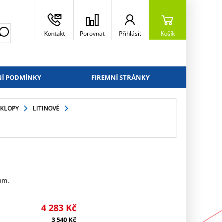
Kontakt
Porovnat
Přihlásit
Košík
Í PODMÍNKY
FIREMNÍ STRÁNKY
KLOPY
LITINOVÉ
mm.
4 283
Kč
3 540
Kč