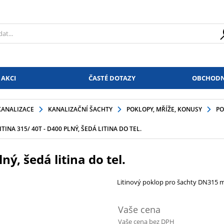
 AKCI
ČASTÉ DOTAZY
OBCHODN
KANALIZACE
KANALIZAČNÍ ŠACHTY
POKLOPY, MŘÍŽE, KONUSY
PO
TINA 315/ 40T - D400 PLNÝ, ŠEDÁ LITINA DO TEL.
ný, šedá litina do tel.
Litinový poklop pro šachty DN315 
Vaše cena
Vaše cena bez DPH