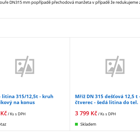
ké rouře DN315 mm popřípadě přechodová manžeta v případě že redukujem
 litina 315/12,5t - kruh
Mříž DN 315 dešťová 12,5 t 
íkový na konus
čtverec - šedá litina do tel.
Kč
3 799
Kč
/ Ks
s DPH
/ Ks
s DPH
taz
Skladem