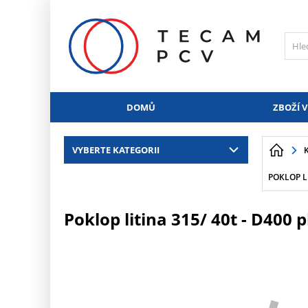
PŘESKOČIT NAVIGACI
DOMŮ
ZBOŽÍ V
VYBERTE KATEGORII
POKLOP LI
Poklop litina 315/ 40t - D400 pl