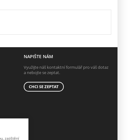
NAPIŠTE NÁM
Využijte náš kontaktní formulář pro váš dotaz
a nebojte se zeptat.
CHCI SE ZEPTAT
, zajištění