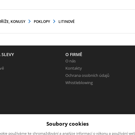
MŘÍŽE, KONUSY
POKLOPY
LITINOVÉ
 SLEVY
O FIRMĚ
O nás
evě
Kontakty
Ochrana osobních údajů
Whistleblowing
Soubory cookies
okie používáme ke shromažďování a analýze informací o výkonu a používání webu