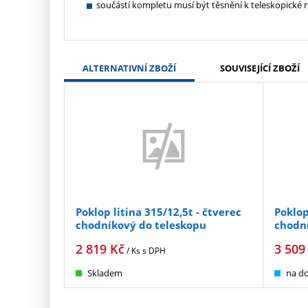
součástí kompletu musí být těsnění k teleskopic
ALTERNATIVNÍ ZBOŽÍ
SOUVISEJÍCÍ ZBOŽÍ
Poklop litina 315/12,5t - čtverec
Poklop
chodníkový do teleskopu
chodn
2 819
Kč
3 509
/ Ks
s DPH
Skladem
na do