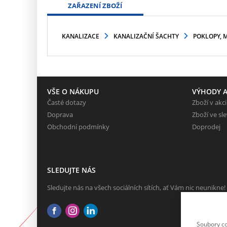
ZAŘAZENÍ ZBOŽÍ
KANALIZACE
KANALIZAČNÍ ŠACHTY
POKLOPY, 
VŠE O NÁKUPU
VÝHODY A
Časté dotazy
Zboží v akci
Doprava
Zboží ve sl
Obchodní podmínky
Doprodej
SLEDUJTE NÁS
Sledujte nás na všech sociálních sítích, ať Vám nic neunikne!
Soubory co