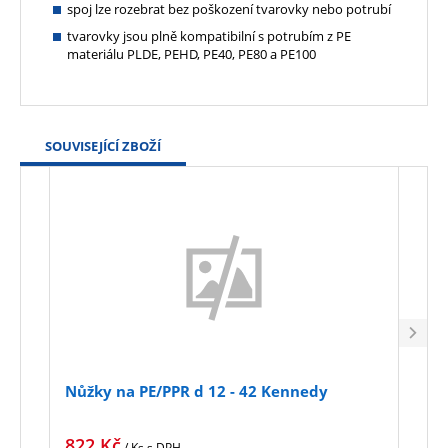
spoj lze rozebrat bez poškození tvarovky nebo potrubí
tvarovky jsou plně kompatibilní s potrubím z PE
materiálu PLDE, PEHD, PE40, PE80 a PE100
SOUVISEJÍCÍ ZBOŽÍ
Nůžky na PE/PPR d 12 - 42 Kennedy
Nůžk
822
Kč
2 5
/ Ks
s DPH