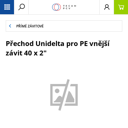
PŘESKOČIT NAVIGACI
PŘÍMÉ ZÁVITOVÉ
Přechod Unidelta pro PE vnější
závit 40 x 2"