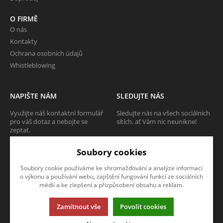
O FIRMĚ
O nás
Kontakty
Ochrana osobních údajů
Whistleblowing
NAPIŠTE NÁM
SLEDUJTE NÁS
Využijte náš kontaktní formulář
Sledujte nás na všech sociálních
pro váš dotaz a nebojte se
sítích, ať Vám nic neunikne!
zeptat.
Soubory cookies
CHCI SE ZEPTAT
Soubory cookie používáme ke shromažďování a analýze informací
o výkonu a používání webu, zajištění fungování funkcí ze sociálních
médií a ke zlepšení a přizpůsobení obsahu a reklam.
Tato stránka používá soubory cookies. Klikněte pro více informací.
Zamítnout vše
Povolit cookies
© 2013-2026 Internetový obchod TECAM PCV a.s.
K2 e-shop - První e-shop, který uřídí celou vaši firmu.