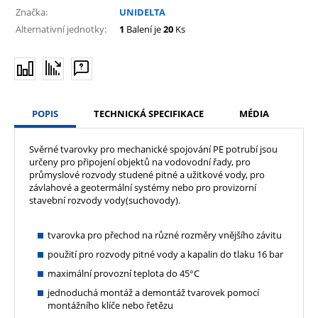
Značka:
UNIDELTA
Alternativní jednotky:
1
Balení je
20
Ks
POPIS
TECHNICKÁ SPECIFIKACE
MÉDIA
Svěrné tvarovky pro mechanické spojování PE potrubí jsou
určeny pro připojení objektů na vodovodní řady, pro
průmyslové rozvody studené pitné a užitkové vody, pro
závlahové a geotermální systémy nebo pro provizorní
stavební rozvody vody(suchovody).
tvarovka pro přechod na různé rozměry vnějšího závitu
použití pro rozvody pitné vody a kapalin do tlaku 16 bar
maximální provozní teplota do 45°C
jednoduchá montáž a demontáž tvarovek pomocí
montážního klíče nebo řetězu