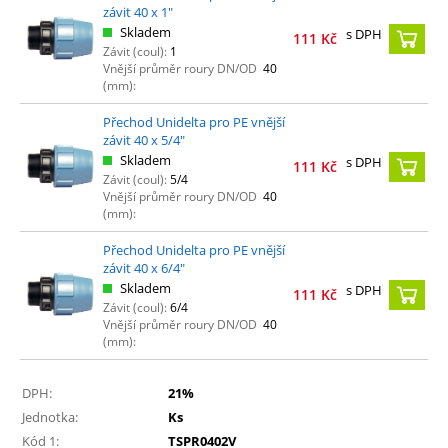
závit 40 x 1"
Skladem
s DPH
111
Kč
Závit (coul):
1
Vnější průměr roury DN/OD
40
(mm):
Přechod Unidelta pro PE vnější
závit 40 x 5/4"
Skladem
s DPH
111
Kč
Závit (coul):
5/4
Vnější průměr roury DN/OD
40
(mm):
Přechod Unidelta pro PE vnější
závit 40 x 6/4"
Skladem
s DPH
111
Kč
Závit (coul):
6/4
Vnější průměr roury DN/OD
40
(mm):
DPH:
21%
Jednotka:
Ks
Kód 1:
TSPR0402V