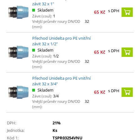
závit 32 x 1"
Skladem
s DPH
65
Kč
Závit (coul):
1
Vnější průměr roury DN/OD
32
(mm):
Přechod Unidelta pro PE vnitřní
závit 32 x 1/2"
Skladem
s DPH
65
Kč
Závit (coul):
1/2
Vnější průměr roury DN/OD
32
(mm):
Přechod Unidelta pro PE vnitřní
závit 32 x 3/4"
Skladem
s DPH
65
Kč
Závit (coul):
3/4
Vnější průměr roury DN/OD
32
(mm):
DPH:
21%
Jednotka:
Ks
Kód 1:
TSPR03254VNU