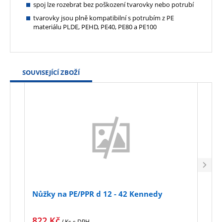
spoj lze rozebrat bez poškození tvarovky nebo potrubí
tvarovky jsou plně kompatibilní s potrubím z PE
materiálu PLDE, PEHD, PE40, PE80 a PE100
SOUVISEJÍCÍ ZBOŽÍ
Nůžky na PE/PPR d 12 - 42 Kennedy
Nůžk
822
Kč
2 5
/ Ks
s DPH