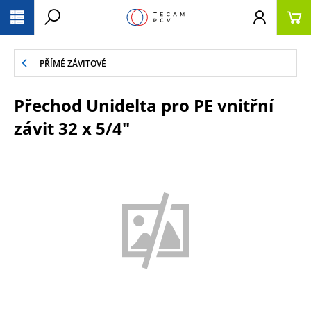
PŘESKOČIT NAVIGACI
PŘÍMÉ ZÁVITOVÉ
Přechod Unidelta pro PE vnitřní
závit 32 x 5/4"