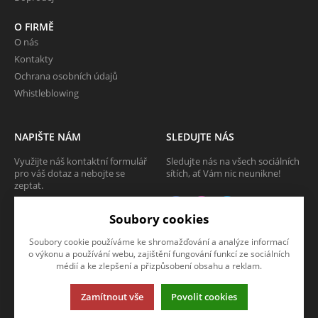
O FIRMĚ
O nás
Kontakty
Ochrana osobních údajů
Whistleblowing
NAPIŠTE NÁM
SLEDUJTE NÁS
Využijte náš kontaktní formulář
Sledujte nás na všech sociálních
pro váš dotaz a nebojte se
sítích, ať Vám nic neunikne!
zeptat.
CHCI SE ZEPTAT
Soubory cookies
Soubory cookie používáme ke shromažďování a analýze informací
o výkonu a používání webu, zajištění fungování funkcí ze sociálních
médií a ke zlepšení a přizpůsobení obsahu a reklam.
Tato stránka používá soubory cookies. Klikněte pro více informací.
Zamítnout vše
Povolit cookies
© 2013-2026 Internetový obchod TECAM PCV a.s.
K2 e-shop - První e-shop, který uřídí celou vaši firmu.