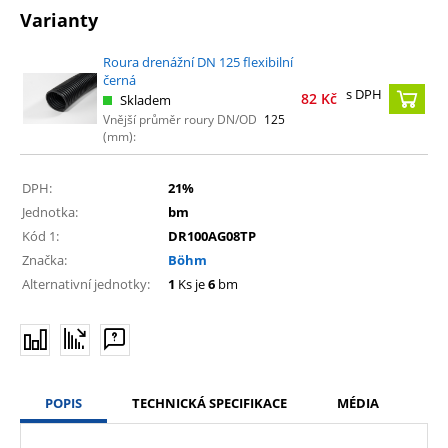
Varianty
Roura drenážní DN 125 flexibilní
černá
s DPH
82
Kč
Skladem
Vnější průměr roury DN/OD
125
(mm):
DPH:
21%
Jednotka:
bm
Kód 1:
DR100AG08TP
Značka:
Böhm
Alternativní jednotky:
1
Ks je
6
bm
POPIS
TECHNICKÁ SPECIFIKACE
MÉDIA