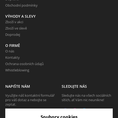
Obchodní podmínky
VÝHODY A SLEVY
Zboží v akci
Zboží ve slevě
Doprodej
O FIRMĚ
O nás
Kontakty
Ochrana osobních údajů
Whistleblowing
NAPIŠTE NÁM
SLEDUJTE NÁS
Využijte náš kontaktní formulář
Sledujte nás na všech sociálních
pro váš dotaz a nebojte se
sítích, ať Vám nic neunikne!
zeptat.
CHCI SE ZEPTAT
Soubory cookies