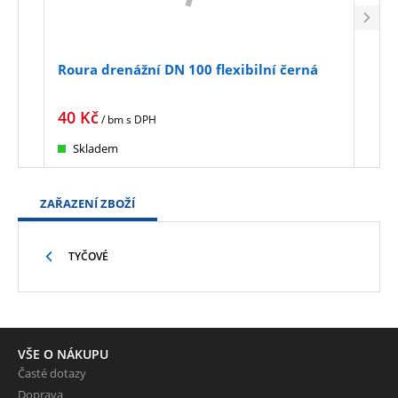
Roura drenážní DN 100 flexibilní černá
Rour
perf
40
Kč
103
/ bm
s DPH
Skladem
na
ZAŘAZENÍ ZBOŽÍ
TYČOVÉ
VŠE O NÁKUPU
Časté dotazy
Doprava