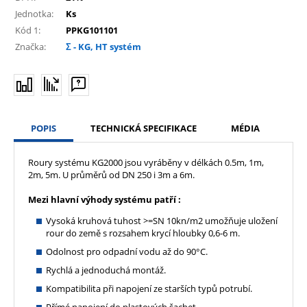
Jednotka:
Ks
Kód 1:
PPKG101101
Značka:
Σ - KG, HT systém
POPIS
TECHNICKÁ SPECIFIKACE
MÉDIA
Roury systému KG2000 jsou vyráběny v délkách 0.5m, 1m,
2m, 5m. U průměrů od DN 250 i 3m a 6m.
Mezi hlavní výhody systému patří :
Vysoká kruhová tuhost >=SN 10kn/m2 umožňuje uložení
rour do země s rozsahem krycí hloubky 0,6-6 m.
Odolnost pro odpadní vodu až do 90°C.
Rychlá a jednoduchá montáž.
Kompatibilita při napojení ze starších typů potrubí.
Přímé napojení do plastových šachet.