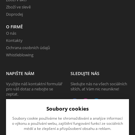
Zboží ve slevě
Doprodej
O FIRMĚ
O nás
Kontakty
Ochrana osobních údajů
Whistleblowing
NAPIŠTE NÁM
SLEDUJTE NÁS
Využijte náš kontaktní formulář
Sledujte nás na všech sociálních
pro váš dotaz a nebojte se
sítích, ať Vám nic neunikne!
zeptat.
CHCI SE ZEPTAT
Soubory cookies
Soubory cookie používáme ke shromažďování a analýze informací
o výkonu a používání webu, zajištění fungování funkcí ze sociálních
médií a ke zlepšení a přizpůsobení obsahu a reklam.
Tato stránka používá soubory cookies. Klikněte pro více informací.