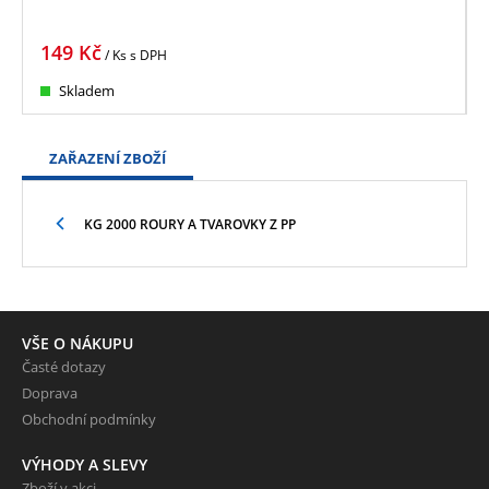
149
Kč
/ Ks
s DPH
Skladem
ZAŘAZENÍ ZBOŽÍ
KG 2000 ROURY A TVAROVKY Z PP
VŠE O NÁKUPU
Časté dotazy
Doprava
Obchodní podmínky
VÝHODY A SLEVY
Zboží v akci