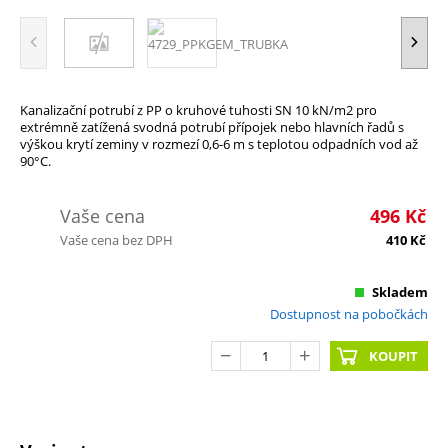
Kanalizační potrubí z PP o kruhové tuhosti SN 10 kN/m2 pro
extrémně zatížená svodná potrubí přípojek nebo hlavních řadů s
výškou krytí zeminy v rozmezí 0,6-6 m s teplotou odpadních vod až
90°C.
Vaše cena
496
Kč
Vaše cena bez DPH
410
Kč
Skladem
Dostupnost na pobočkách
KOUPIT