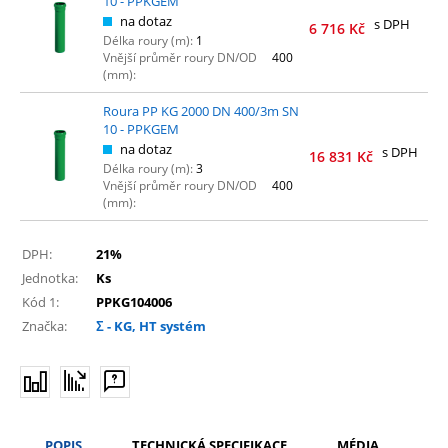
10 - PPKGEM
na dotaz
s DPH
6 716
Kč
Délka roury (m):
1
Vnější průměr roury DN/OD
400
(mm):
Roura PP KG 2000 DN 400/3m SN
10 - PPKGEM
na dotaz
s DPH
16 831
Kč
Délka roury (m):
3
Vnější průměr roury DN/OD
400
(mm):
DPH:
21%
Jednotka:
Ks
Kód 1:
PPKG104006
Značka:
Σ - KG, HT systém
POPIS
TECHNICKÁ SPECIFIKACE
MÉDIA