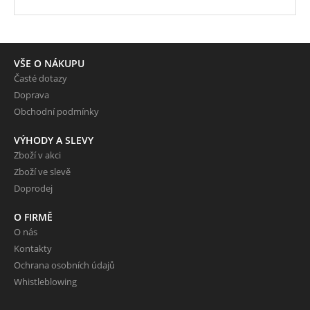
VŠE O NÁKUPU
Časté dotazy
Doprava
Obchodní podmínky
VÝHODY A SLEVY
Zboží v akci
Zboží ve slevě
Doprodej
O FIRMĚ
O nás
Kontakty
Ochrana osobních údajů
Whistleblowing