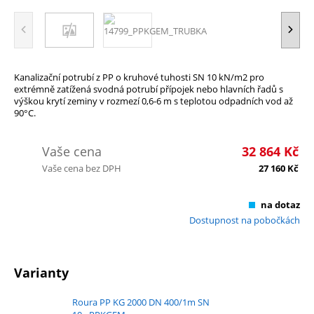
Kanalizační potrubí z PP o kruhové tuhosti SN 10 kN/m2 pro
extrémně zatížená svodná potrubí přípojek nebo hlavních řadů s
výškou krytí zeminy v rozmezí 0,6-6 m s teplotou odpadních vod až
90°C.
Vaše cena
32 864
Kč
Vaše cena bez DPH
27 160
Kč
na dotaz
Dostupnost na pobočkách
Varianty
Roura PP KG 2000 DN 400/1m SN