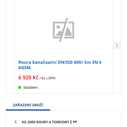
Roura kanalizační DN/OD 400/ 5m SN 4
Rour
KGEM
6m 
6 920
Kč
10 
/ Ks
s DPH
Skladem
Sk
ZAŘAZENÍ ZBOŽÍ
KG 2000 ROURY A TVAROVKY Z PP