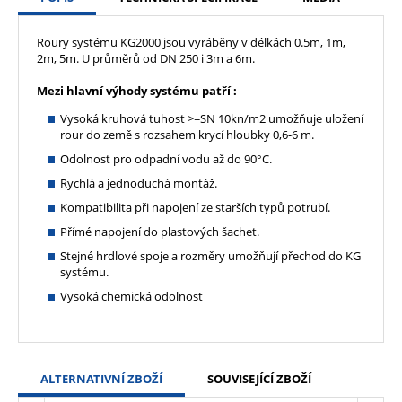
Roury systému KG2000 jsou vyráběny v délkách 0.5m, 1m,
2m, 5m. U průměrů od DN 250 i 3m a 6m.
Mezi hlavní výhody systému patří :
Vysoká kruhová tuhost >=SN 10kn/m2 umožňuje uložení
rour do země s rozsahem krycí hloubky 0,6-6 m.
Odolnost pro odpadní vodu až do 90°C.
Rychlá a jednoduchá montáž.
Kompatibilita při napojení ze starších typů potrubí.
Přímé napojení do plastových šachet.
Stejné hrdlové spoje a rozměry umožňují přechod do KG
systému.
Vysoká chemická odolnost
ALTERNATIVNÍ ZBOŽÍ
SOUVISEJÍCÍ ZBOŽÍ