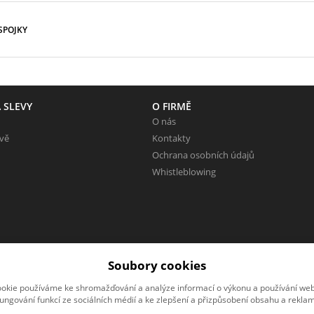
SPOJKY
 SLEVY
O FIRMĚ
O nás
evě
Kontakty
Ochrana osobních údajů
Whistleblowing
Soubory cookies
okie používáme ke shromažďování a analýze informací o výkonu a používání webu
fungování funkcí ze sociálních médií a ke zlepšení a přizpůsobení obsahu a reklam