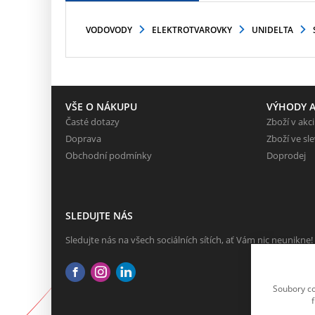
VODOVODY
ELEKTROTVAROVKY
UNIDELTA
VŠE O NÁKUPU
VÝHODY A
Časté dotazy
Zboží v akci
Doprava
Zboží ve sl
Obchodní podmínky
Doprodej
SLEDUJTE NÁS
Sledujte nás na všech sociálních sítích, ať Vám nic neunikne!
Soubory co