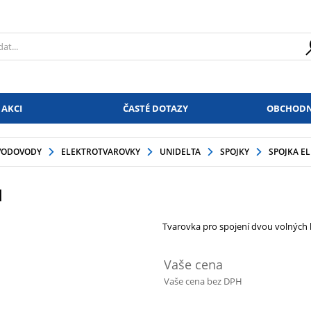
 AKCI
ČASTÉ DOTAZY
OBCHODN
VODOVODY
ELEKTROTVAROVKY
UNIDELTA
SPOJKY
SPOJKA EL
I
Tvarovka pro spojení dvou volných 
Vaše cena
Vaše cena bez DPH