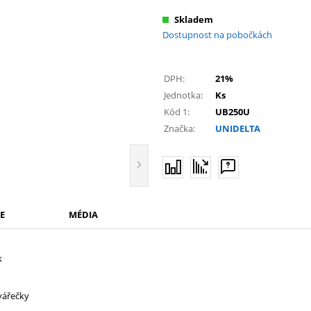
Skladem
Dostupnost na pobočkách
DPH:
21%
Jednotka:
Ks
Kód 1:
UB250U
Značka:
UNIDELTA
E
MÉDIA
k
vářečky