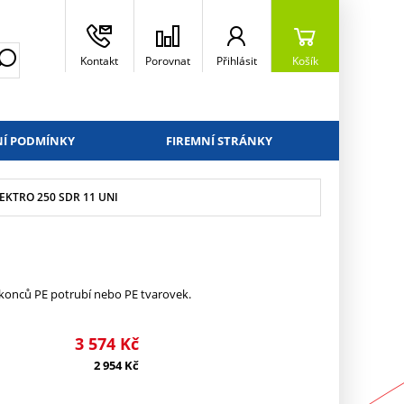
Kontakt
Porovnat
Přihlásit
Košík
Í PODMÍNKY
FIREMNÍ STRÁNKY
EKTRO 250 SDR 11 UNI
konců PE potrubí nebo PE tvarovek.
3 574
Kč
2 954
Kč