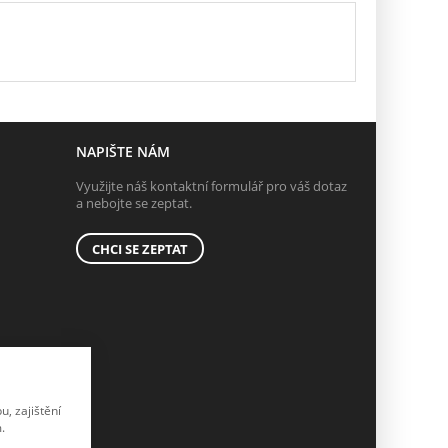
NAPIŠTE NÁM
Využijte náš kontaktní formulář pro váš dotaz
a nebojte se zeptat.
CHCI SE ZEPTAT
, zajištění
.