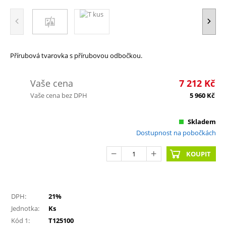
Přírubová tvarovka s přírubovou odbočkou.
Vaše cena
7 212
Kč
Vaše cena bez DPH
5 960
Kč
Skladem
Dostupnost na pobočkách
KOUPIT
DPH:
21%
Jednotka:
Ks
Kód 1:
T125100