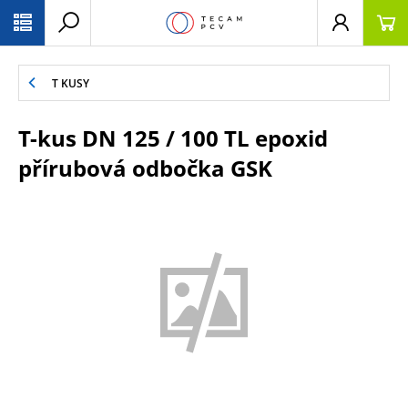
PŘESKOČIT NAVIGACI
T KUSY
T-kus DN 125 / 100 TL epoxid
přírubová odbočka GSK