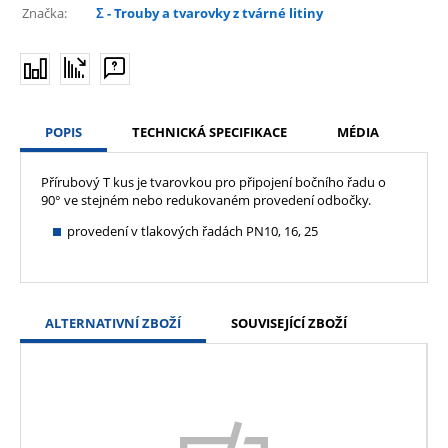
Značka:
Σ - Trouby a tvarovky z tvárné litiny
POPIS
TECHNICKÁ SPECIFIKACE
MÉDIA
Přírubový T kus je tvarovkou pro připojení bočního řadu o
90° ve stejném nebo redukovaném provedení odbočky.
provedení v tlakových řadách PN10, 16, 25
ALTERNATIVNÍ ZBOŽÍ
SOUVISEJÍCÍ ZBOŽÍ