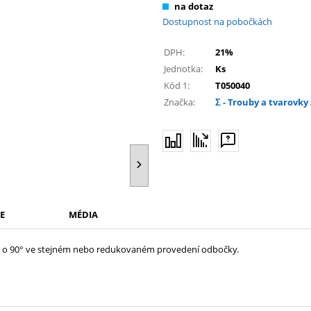
na dotaz
Dostupnost na pobočkách
DPH:
21%
Jednotka:
Ks
Kód 1:
T050040
Značka:
Σ - Trouby a tvarovky 
E
MÉDIA
du o 90° ve stejném nebo redukovaném provedení odbočky.