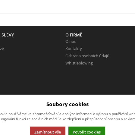
 SLEVY
O FIRMĚ
O nás
evě
Kontakty
Ochrana osobních údajů
Whistleblowing
Soubory cookies
okie používáme ke shromažďování a analýze informací o výkonu a používání webu
fungování funkcí ze sociálních médií a ke zlepšení a přizpůsobení obsahu a reklam
Zamítnout vše
Povolit cookies