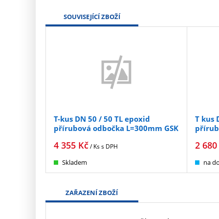
SOUVISEJÍCÍ ZBOŽÍ
T-kus DN 50 / 50 TL epoxid
T kus 
přírubová odbočka L=300mm GSK
příru
4 355
Kč
2 680
/ Ks
s DPH
Skladem
na do
ZAŘAZENÍ ZBOŽÍ