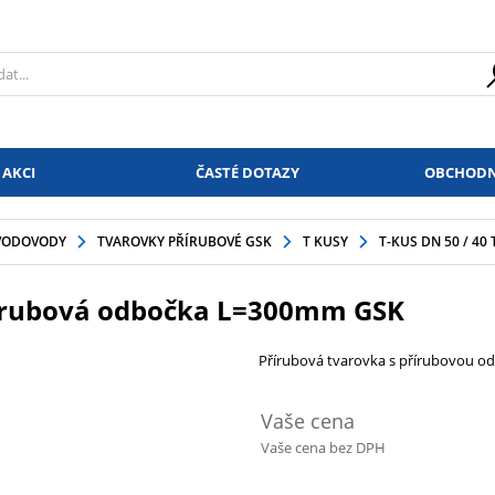
 AKCI
ČASTÉ DOTAZY
OBCHODN
VODOVODY
TVAROVKY PŘÍRUBOVÉ GSK
T KUSY
T-KUS DN 50 / 4
přírubová odbočka L=300mm GSK
Přírubová tvarovka s přírubovou o
Vaše cena
Vaše cena bez DPH