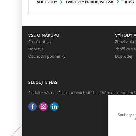
VODOVODY
TVAROVKY PŘÍRUBOVÉ GSK
T KUSY
VŠE O NÁKUPU
VÝHODY A
Časté dotazy
Zboží v akci
Doprava
Zboží ve sl
Obchodní podmínky
Doprodej
SLEDUJTE NÁS
Sledujte nás na všech sociálních sítích, ať Vám nic neunikne!
Soubory co