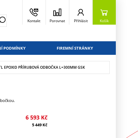
Kontakt
Porovnat
Přihlásit
Košík
Í PODMÍNKY
FIREMNÍ STRÁNKY
0 TL EPOXID PŘÍRUBOVÁ ODBOČKA L=300MM GSK
dbočkou.
6 593
Kč
5 449
Kč