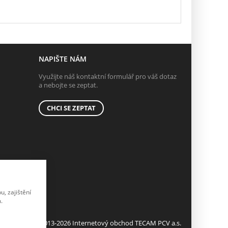
NAPIŠTE NÁM
Využijte náš kontaktní formulář pro váš dotaz
a nebojte se zeptat.
CHCI SE ZEPTAT
, zajištění
.
© 2013-2026 Internetový obchod TECAM PCV a.s.