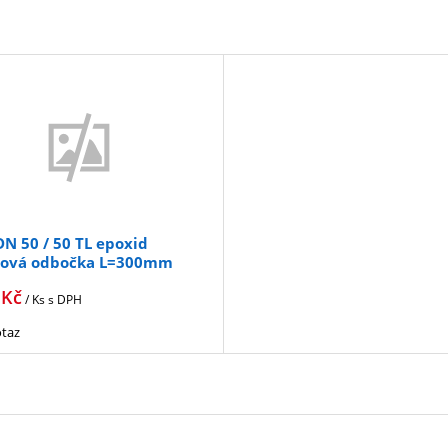
DN 50 / 50 TL epoxid
bová odbočka L=300mm
Kč
/ Ks
s DPH
taz