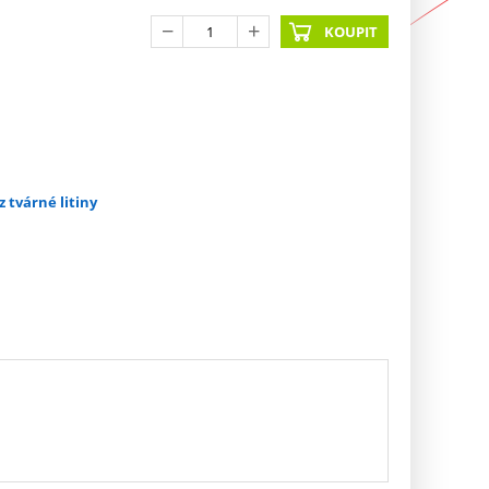
KOUPIT
z tvárné litiny