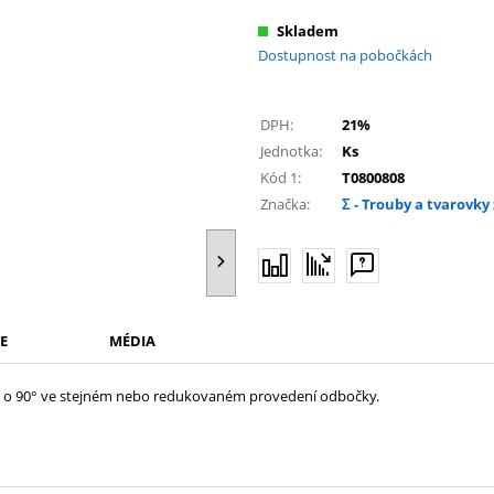
Skladem
Dostupnost na pobočkách
DPH:
21%
Jednotka:
Ks
Kód 1:
T0800808
Značka:
Σ - Trouby a tvarovky 
E
MÉDIA
du o 90° ve stejném nebo redukovaném provedení odbočky.