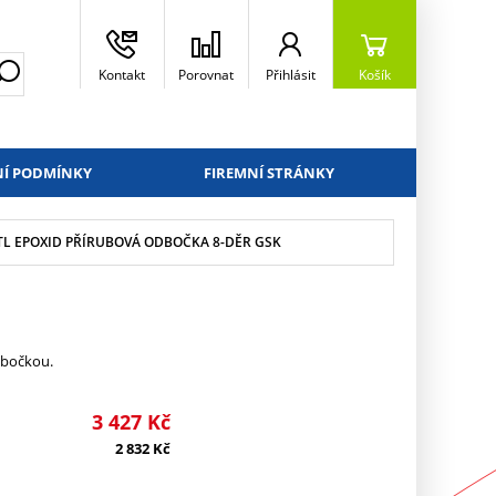
Kontakt
Porovnat
Přihlásit
Košík
Í PODMÍNKY
FIREMNÍ STRÁNKY
0 TL EPOXID PŘÍRUBOVÁ ODBOČKA 8-DĚR GSK
dbočkou.
3 427
Kč
2 832
Kč