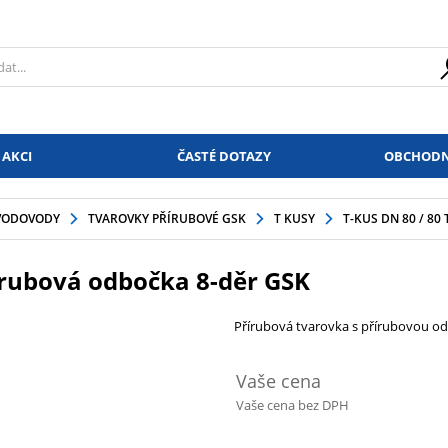
 AKCI
ČASTÉ DOTAZY
OBCHODN
VODOVODY
TVAROVKY PŘÍRUBOVÉ GSK
T KUSY
T-KUS DN 80 / 8
řírubová odbočka 8-děr GSK
Přírubová tvarovka s přírubovou o
Vaše cena
Vaše cena bez DPH