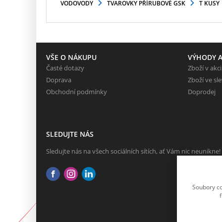
VODOVODY
TVAROVKY PŘÍRUBOVÉ GSK
T KUSY
VŠE O NÁKUPU
VÝHODY A
Časté dotazy
Zboží v akci
Doprava
Zboží ve sl
Obchodní podmínky
Doprodej
SLEDUJTE NÁS
Sledujte nás na všech sociálních sítích, ať Vám nic neunikne!
Soubory co