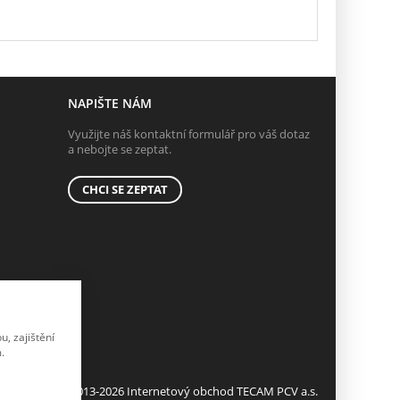
NAPIŠTE NÁM
Využijte náš kontaktní formulář pro váš dotaz
a nebojte se zeptat.
CHCI SE ZEPTAT
, zajištění
.
© 2013-2026 Internetový obchod TECAM PCV a.s.