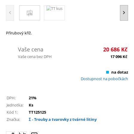
Přírubový kříž.
Vaše cena
20 686
Kč
Vaše cena bez DPH
17 096
Kč
na dotaz
Dostupnost na pobočkách
DPH:
21%
Jednotka:
Ks
Kód 1:
TT125125
Značka:
Σ - Trouby a tvarovky z tvárné litiny