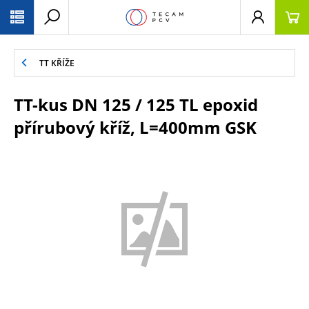
PŘESKOČIT NAVIGACI
TT KŘÍŽE
TT-kus DN 125 / 125 TL epoxid
přírubový kříž, L=400mm GSK