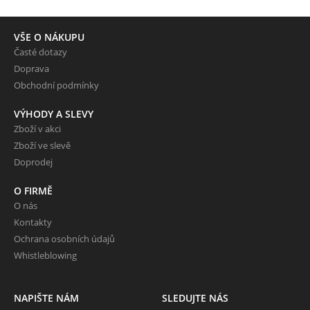
VŠE O NÁKUPU
Časté dotazy
Doprava
Obchodní podmínky
VÝHODY A SLEVY
Zboží v akci
Zboží ve slevě
Doprodej
O FIRMĚ
O nás
Kontakty
Ochrana osobních údajů
Whistleblowing
NAPIŠTE NÁM
SLEDUJTE NÁS