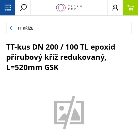
PŘESKOČIT NAVIGACI
TT KŘÍŽE
TT-kus DN 200 / 100 TL epoxid
přírubový kříž redukovaný,
L=520mm GSK