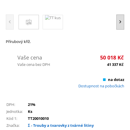
Přírubový kříž.
Vaše cena
50 018
Kč
Vaše cena bez DPH
41 337
Kč
na dotaz
Dostupnost na pobočkách
DPH:
21%
Jednotka:
Ks
Kód 1:
TT20010010
Značka:
Σ - Trouby a tvarovky z tvárné litiny