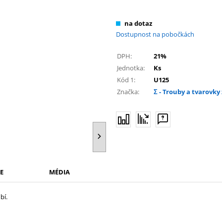
na dotaz
Dostupnost na pobočkách
DPH:
21%
Jednotka:
Ks
Kód 1:
U125
Značka:
Σ - Trouby a tvarovky 
E
MÉDIA
bí.