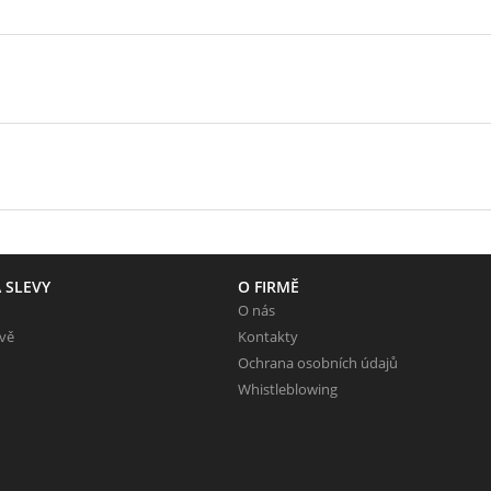
 SLEVY
O FIRMĚ
O nás
evě
Kontakty
Ochrana osobních údajů
Whistleblowing