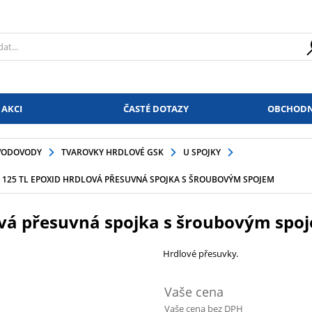
 AKCI
ČASTÉ DOTAZY
OBCHODN
VODOVODY
TVAROVKY HRDLOVÉ GSK
U SPOJKY
 125 TL EPOXID HRDLOVÁ PŘESUVNÁ SPOJKA S ŠROUBOVÝM SPOJEM
ová přesuvná spojka s šroubovým spo
Hrdlové přesuvky.
Vaše cena
Vaše cena bez DPH