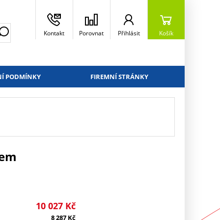
Kontakt
Porovnat
Přihlásit
Košík
Í PODMÍNKY
FIREMNÍ STRÁNKY
jem
10 027
Kč
8 287
Kč