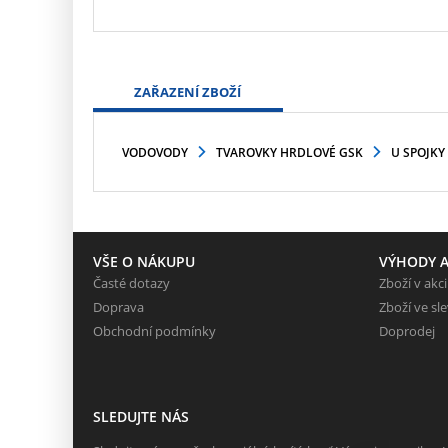
ZAŘAZENÍ ZBOŽÍ
VODOVODY
TVAROVKY HRDLOVÉ GSK
U SPOJKY
VŠE O NÁKUPU
VÝHODY A
Časté dotazy
Zboží v akci
Doprava
Zboží ve sl
Obchodní podmínky
Doprodej
SLEDUJTE NÁS