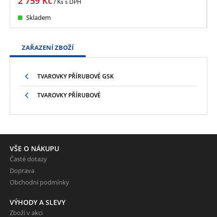
2 759
Kč
/ Ks
s DPH
Skladem
ZAŘAZENÍ ZBOŽÍ
TVAROVKY PŘÍRUBOVÉ GSK
TVAROVKY PŘÍRUBOVÉ
VŠE O NÁKUPU
Časté dotazy
Doprava
Obchodní podmínky
VÝHODY A SLEVY
Zboží v akci