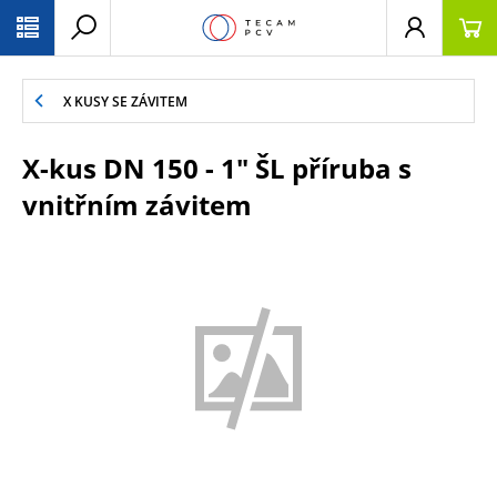
PŘESKOČIT NAVIGACI
X KUSY SE ZÁVITEM
X-kus DN 150 - 1" ŠL příruba s
vnitřním závitem