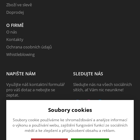
Zboží ve slevě
Doprodej
O FIRMĚ
O nás
Kontakty
Ochrana osobních údajů
Whistleblowing
NAPIŠTE NÁM
SLEDUJTE NÁS
Využijte náš kontaktní formulář
Sledujte nás na všech sociálních
pro váš dotaz a nebojte se
sítích, ať Vám nic neunikne!
zeptat.
CHCI SE ZEPTAT
Soubory cookies
Soubory cookie používáme ke shromažďování a analýze informací
o výkonu a používání webu, zajištění fungování funkcí ze sociálních
médií a ke zlepšení a přizpůsobení obsahu a reklam.
Tato stránka používá soubory cookies. Klikněte pro více informací.