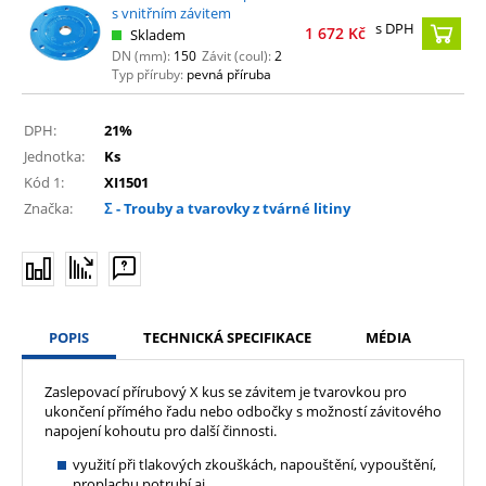
s vnitřním závitem
s DPH
1 672
Kč
Skladem
DN (mm):
150
Závit (coul):
2
Typ příruby:
pevná příruba
DPH:
21%
Jednotka:
Ks
Kód 1:
XI1501
Značka:
Σ - Trouby a tvarovky z tvárné litiny
POPIS
TECHNICKÁ SPECIFIKACE
MÉDIA
Zaslepovací přírubový X kus se závitem je tvarovkou pro
ukončení přímého řadu nebo odbočky s možností závitového
napojení kohoutu pro další činnosti.
využití při tlakových zkouškách, napouštění, vypouštění,
proplachu potrubí aj.