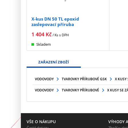
X-kus DN 50 TL epoxid
zaslepovací příruba
1 404
Kč
/ Ks
s DPH
Skladem
ZAŘAZENÍ ZBOŽÍ
VODOVODY
TVAROVKY PŘÍRUBOVÉ GSK
X KUSY 
VODOVODY
TVAROVKY PŘÍRUBOVÉ
X KUSY SE Z
VŠE O NÁKUPU
VÝHODY A
Časté dotazy
Zboží v akci