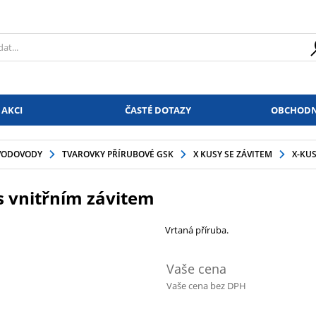
 AKCI
ČASTÉ DOTAZY
OBCHODN
VODOVODY
TVAROVKY PŘÍRUBOVÉ GSK
X KUSY SE ZÁVITEM
X-KUS
 s vnitřním závitem
Vrtaná příruba.
Vaše cena
Vaše cena bez DPH