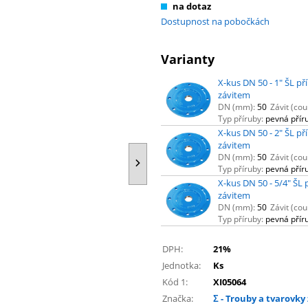
na dotaz
Dostupnost na pobočkách
Varianty
X-kus DN 50 - 1" ŠL př
závitem
DN (mm):
50
Závit (coul
Typ příruby:
pevná přír
X-kus DN 50 - 2" ŠL př
závitem
DN (mm):
50
Závit (coul
Typ příruby:
pevná přír
X-kus DN 50 - 5/4" ŠL 
závitem
DN (mm):
50
Závit (coul
Typ příruby:
pevná přír
DPH:
21%
Jednotka:
Ks
Kód 1:
XI05064
Značka:
Σ - Trouby a tvarovky 