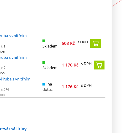
íruba s vnitřním
s DPH
508
Kč
Skladem
):
1
uba
íruba s vnitřním
s DPH
1 176
Kč
Skladem
):
2
uba
příruba s vnitřním
na
s DPH
1 176
Kč
dotaz
):
5/4
uba
z tvárné litiny