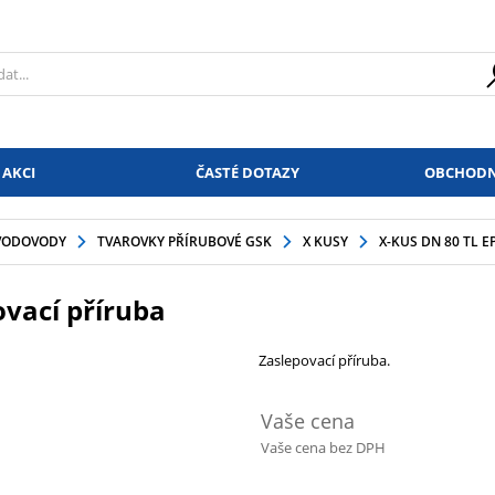
 AKCI
ČASTÉ DOTAZY
OBCHODN
VODOVODY
TVAROVKY PŘÍRUBOVÉ GSK
X KUSY
X-KUS DN 80 TL 
ovací příruba
Zaslepovací příruba.
Vaše cena
Vaše cena bez DPH