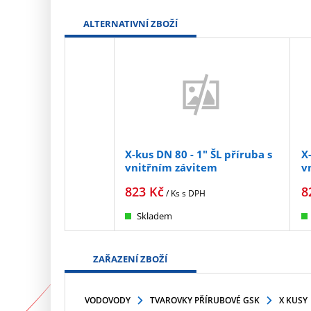
ALTERNATIVNÍ ZBOŽÍ
X-kus DN 80 - 1" ŠL příruba s
X
vnitřním závitem
v
823
Kč
8
/ Ks
s DPH
Skladem
ZAŘAZENÍ ZBOŽÍ
VODOVODY
TVAROVKY PŘÍRUBOVÉ GSK
X KUSY