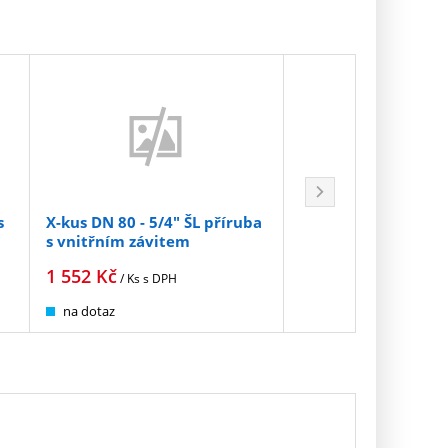
s
X-kus DN 80 - 5/4" ŠL příruba
X-kus DN 80 - 6/4" 
s vnitřním závitem
s vnitřním závitem
1 552
Kč
1 552
Kč
/ Ks
s DPH
/ Ks
s DPH
na dotaz
na dotaz