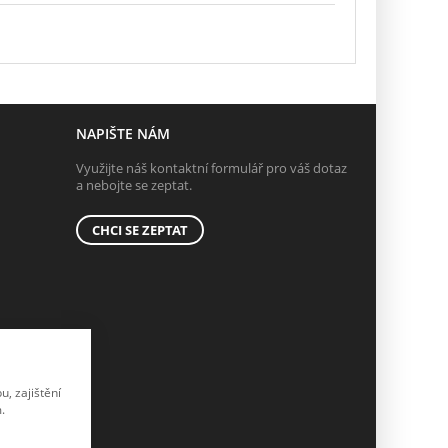
NAPIŠTE NÁM
Využijte náš kontaktní formulář pro váš dotaz
a nebojte se zeptat.
CHCI SE ZEPTAT
, zajištění
.