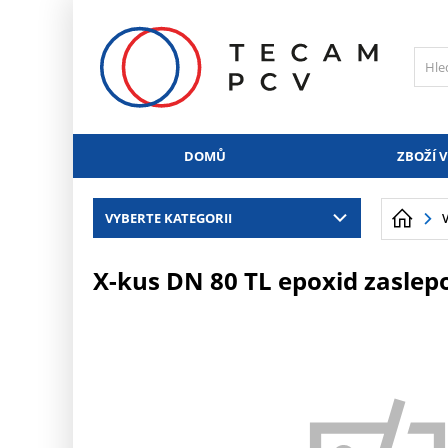
PŘESKOČIT NAVIGACI
DOMŮ
ZBOŽÍ V
VYBERTE KATEGORII
X-kus DN 80 TL epoxid zaslep