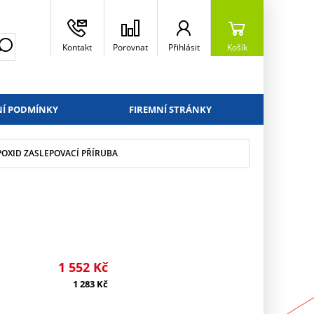
Kontakt
Porovnat
Přihlásit
Košík
Í PODMÍNKY
FIREMNÍ STRÁNKY
EPOXID ZASLEPOVACÍ PŘÍRUBA
1 552
Kč
1 283
Kč