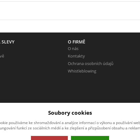
 SLEVY
O FIRMĚ
O nás
evě
Kontakty
Ochrana osobních údajů
Whistleblowing
Soubory cookies
okie používáme ke shromažďování a analýze informací o výkonu a používání webu
fungování funkcí ze sociálních médií a ke zlepšení a přizpůsobení obsahu a reklam