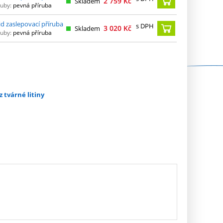
2 759
Kč
Skladem
ruby:
pevná příruba
d zaslepovací příruba
s DPH
3 020
Kč
Skladem
ruby:
pevná příruba
z tvárné litiny