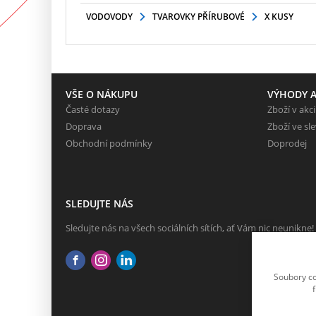
VODOVODY
TVAROVKY PŘÍRUBOVÉ
X KUSY
VŠE O NÁKUPU
VÝHODY A
Časté dotazy
Zboží v akci
Doprava
Zboží ve sl
Obchodní podmínky
Doprodej
SLEDUJTE NÁS
Sledujte nás na všech sociálních sítích, ať Vám nic neunikne!
Soubory co