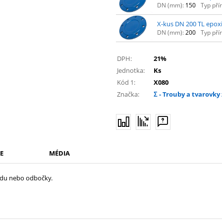
DN (mm):
150
Typ pří
X-kus DN 200 TL epoxi
DN (mm):
200
Typ pří
DPH:
21%
Jednotka:
Ks
Kód 1:
X080
Značka:
Σ - Trouby a tvarovky 
E
MÉDIA
adu nebo odbočky.