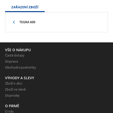
ZAŘAZENÍ ZBOŽÍ
TEGRA 600
VŠE O NÁKUPU
Časté dotazy
Doprava
Obchodní podmínky
VÝHODY A SLEVY
Zboží v akci
Zboží ve slevě
Doprodej
O FIRMĚ
O nás