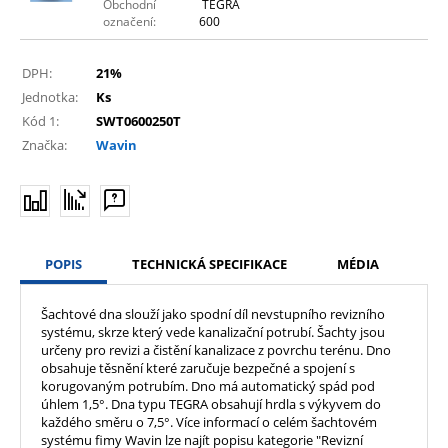
Obchodní
TEGRA
označení:
600
DPH:
21%
Jednotka:
Ks
Kód 1:
SWT0600250T
Značka:
Wavin
POPIS
TECHNICKÁ SPECIFIKACE
MÉDIA
Šachtové dna slouží jako spodní díl nevstupního revizního
systému, skrze který vede kanalizační potrubí. Šachty jsou
určeny pro revizi a čistění kanalizace z povrchu terénu. Dno
obsahuje těsnění které zaručuje bezpečné a spojení s
korugovaným potrubím. Dno má automatický spád pod
úhlem 1,5°. Dna typu TEGRA obsahují hrdla s výkyvem do
každého směru o 7,5°. Více informací o celém šachtovém
systému fimy Wavin lze najít popisu kategorie "Revizní