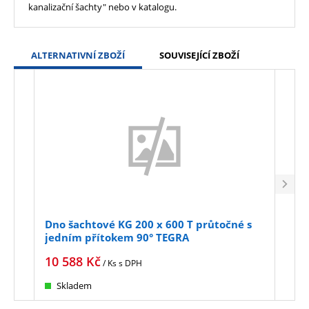
kanalizační šachty" nebo v katalogu.
ALTERNATIVNÍ ZBOŽÍ
SOUVISEJÍCÍ ZBOŽÍ
Dno šachtové KG 200 x 600 T průtočné s
Dno 
jedním přítokem 90° TEGRA
jed
10 588
Kč
14 
/ Ks
s DPH
Skladem
na