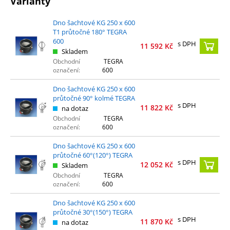
Varianty
Dno šachtové KG 250 x 600
T1 průtočné 180° TEGRA
600
s DPH
11 592
Kč
Skladem
Obchodní
TEGRA
označení:
600
Dno šachtové KG 250 x 600
průtočné 90° kolmé TEGRA
s DPH
11 822
Kč
na dotaz
Obchodní
TEGRA
označení:
600
Dno šachtové KG 250 x 600
průtočné 60°(120°) TEGRA
s DPH
12 052
Kč
Skladem
Obchodní
TEGRA
označení:
600
Dno šachtové KG 250 x 600
průtočné 30°(150°) TEGRA
s DPH
11 870
Kč
na dotaz