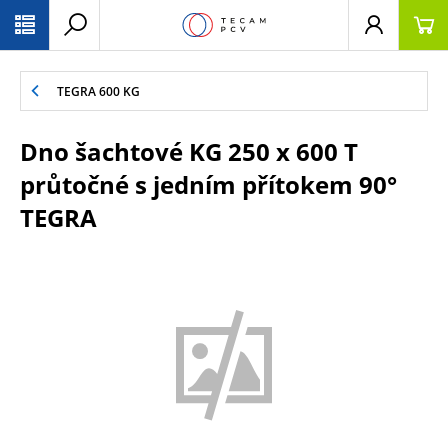
PŘESKOČIT NAVIGACI
TEGRA 600 KG
Dno šachtové KG 250 x 600 T
průtočné s jedním přítokem 90°
TEGRA