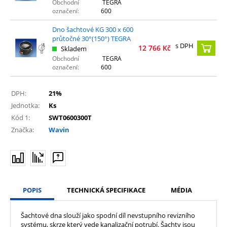
Obchodní
TEGRA
označení:
600
Dno šachtové KG 300 x 600
průtočné 30°(150°) TEGRA
s DPH
12 766
Kč
Skladem
Obchodní
TEGRA
označení:
600
DPH:
21%
Jednotka:
Ks
Kód 1:
SWT0600300T
Značka:
Wavin
POPIS
TECHNICKÁ SPECIFIKACE
MÉDIA
Šachtové dna slouží jako spodní díl nevstupního revizního
systému, skrze který vede kanalizační potrubí. Šachty jsou