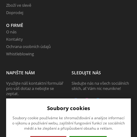
Zboží ve slevě
Doprodej
O FIRMĚ
O nás
Kontakty
Ochrana osobních údajů
Whistleblowing
NAPIŠTE NÁM
SLEDUJTE NÁS
Využijte náš kontaktní formulář
Sledujte nás na všech sociálních
pro váš dotaz a nebojte se
sítích, ať Vám nic neunikne!
zeptat.
CHCI SE ZEPTAT
Soubory cookies
Soubory cookie používáme ke shromažďování a analýze informací
o výkonu a používání webu, zajištění fungování funkcí ze sociálních
médií a ke zlepšení a přizpůsobení obsahu a reklam.
Tato stránka používá soubory cookies. Klikněte pro více informací.