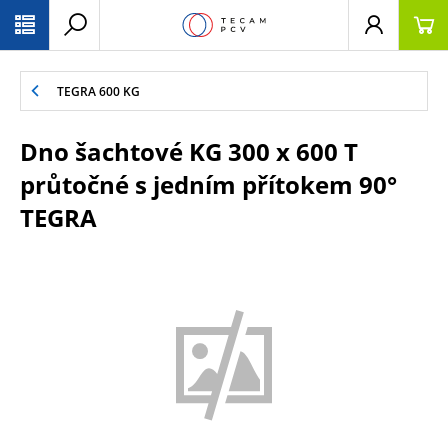
PŘESKOČIT NAVIGACI
TEGRA 600 KG
Dno šachtové KG 300 x 600 T
průtočné s jedním přítokem 90°
TEGRA