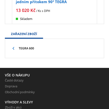
jedním přítokem 90° TEGRA
jed
13 020
Kč
10 
/ Ks
s DPH
Skladem
Sk
ZAŘAZENÍ ZBOŽÍ
TEGRA 600
VŠE O NÁKUPU
Časté dotazy
Doprava
Obchodní podmínky
VÝHODY A SLEVY
Zboží v akci