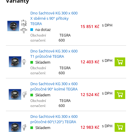
Varianty
Dno šachtové KG 300 x 600
X sběrné s 90° přítoky
TEGRA
s DPH
15 851
Kč
na dotaz
Obchodní
TEGRA
označení:
600
Dno šachtové KG 300 x 600
T1 průtočné TEGRA
s DPH
12 403
Kč
Skladem
Obchodní
TEGRA
označení:
600
Dno šachtové KG 300 x 600
průtočné 90° kolmé TEGRA
s DPH
12 524
Kč
Skladem
Obchodní
TEGRA
označení:
600
Dno šachtové KG 300 x 600
průtočné 60°(120°) TEGRA
s DPH
12 983
Kč
Skladem