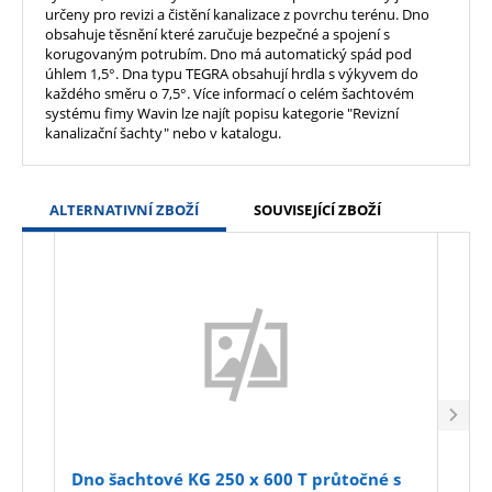
určeny pro revizi a čistění kanalizace z povrchu terénu. Dno
obsahuje těsnění které zaručuje bezpečné a spojení s
korugovaným potrubím. Dno má automatický spád pod
úhlem 1,5°. Dna typu TEGRA obsahují hrdla s výkyvem do
každého směru o 7,5°. Více informací o celém šachtovém
systému fimy Wavin lze najít popisu kategorie "Revizní
kanalizační šachty" nebo v katalogu.
ALTERNATIVNÍ ZBOŽÍ
SOUVISEJÍCÍ ZBOŽÍ
Dno šachtové KG 250 x 600 T průtočné s
Dno 