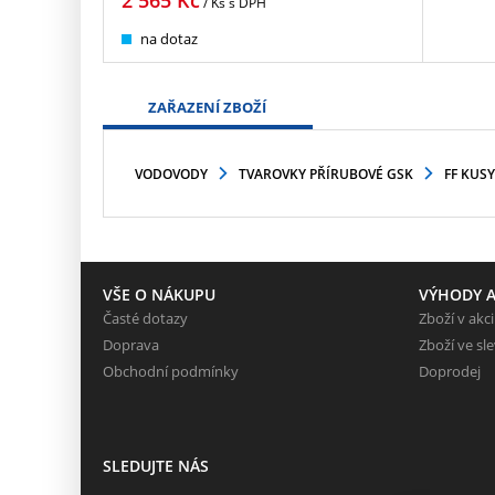
2 565
Kč
/ Ks
s DPH
na dotaz
ZAŘAZENÍ ZBOŽÍ
VODOVODY
TVAROVKY PŘÍRUBOVÉ GSK
FF KUSY
VŠE O NÁKUPU
VÝHODY A
Časté dotazy
Zboží v akci
Doprava
Zboží ve sl
Obchodní podmínky
Doprodej
SLEDUJTE NÁS