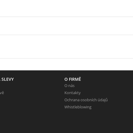
 SLEVY
O FIRMĚ
O nás
evě
Kontakty
Ochrana osobních údajů
Whistleblowing