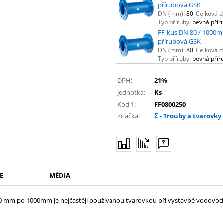
přírubová GSK
DN (mm):
80
Celková d
Typ příruby:
pevná přír
FF-kus DN 80 / 1000m
přírubová GSK
DN (mm):
80
Celková d
Typ příruby:
pevná přír
DPH:
21%
Jednotka:
Ks
Kód 1:
FF0800250
Značka:
Σ - Trouby a tvarovky 
E
MÉDIA
00 mm po 1000mm je nejčastěji používanou tvarovkou při výstavbě vodovod