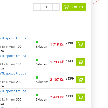
KOUPIT
 TL epoxid trouba
s DPH
1 718
Kč
Skladem
élka l (mm):
100
uba
 TL epoxid trouba
s DPH
1 793
Kč
Skladem
élka l (mm):
150
uba
 TL epoxid trouba
s DPH
2 107
Kč
Skladem
élka l (mm):
200
uba
 TL epoxid trouba
s DPH
2 449
Kč
Skladem
élka l (mm):
300
uba