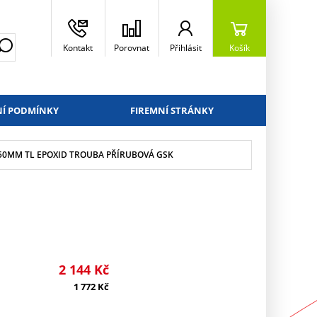
Kontakt
Porovnat
Přihlásit
Košík
Í PODMÍNKY
FIREMNÍ STRÁNKY
 250MM TL EPOXID TROUBA PŘÍRUBOVÁ GSK
2 144
Kč
1 772
Kč