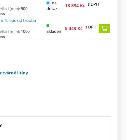
na
s DPH
18 834
Kč
dotaz
élka l (mm):
900
uba
m TL epoxid trouba
s DPH
5 349
Kč
Skladem
élka l (mm):
1000
uba
z tvárné litiny
ů.