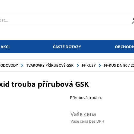
 AKCI
ČASTÉ DOTAZY
OBCHODN
VODOVODY
TVAROVKY PŘÍRUBOVÉ GSK
FF KUSY
FF-KUS DN 80 /
xid trouba přírubová GSK
Přírubová trouba.
Vaše cena
Vaše cena bez DPH