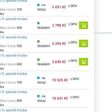
 TL epoxid trouba
na
s DPH
5 031
Kč
dotaz
élka l (mm):
350
uba
 TL epoxid trouba
s DPH
2 798
Kč
Skladem
élka l (mm):
400
uba
 TL epoxid trouba
s DPH
3 294
Kč
Skladem
élka l (mm):
500
uba
 TL epoxid trouba
s DPH
3 630
Kč
Skladem
élka l (mm):
600
uba
 TL epoxid trouba
na
s DPH
10 525
Kč
dotaz
élka l (mm):
700
uba
 TL epoxid trouba
na
s DPH
10 631
Kč
dotaz
élka l (mm):
800
uba
 TL epoxid trouba