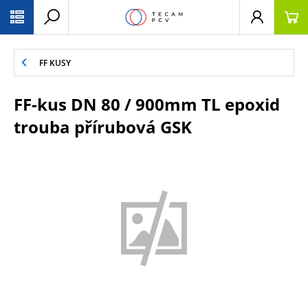
PŘESKOČIT NAVIGACI
FF KUSY
FF-kus DN 80 / 900mm TL epoxid
trouba přírubová GSK