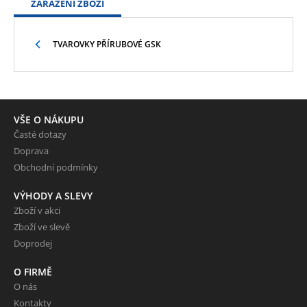
ZAŘAZENÍ ZBOŽÍ
TVAROVKY PŘÍRUBOVÉ GSK
VŠE O NÁKUPU
Časté dotazy
Doprava
Obchodní podmínky
VÝHODY A SLEVY
Zboží v akci
Zboží ve slevě
Doprodej
O FIRMĚ
O nás
Kontakty