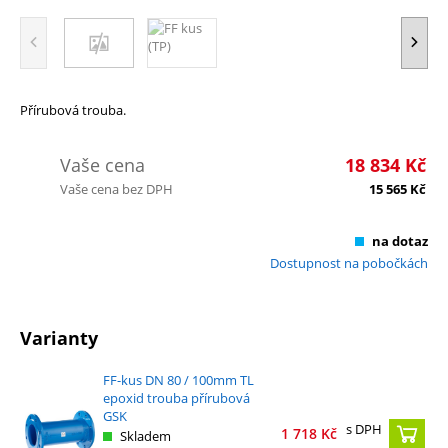
Přírubová trouba.
Vaše cena
18 834
Kč
Vaše cena bez DPH
15 565
Kč
na dotaz
Dostupnost na pobočkách
Varianty
FF-kus DN 80 / 100mm TL
epoxid trouba přírubová
GSK
s DPH
1 718
Kč
Skladem