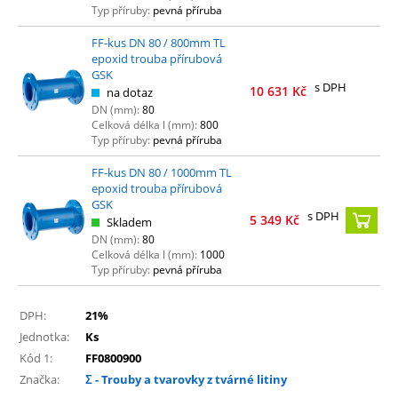
Typ příruby:
pevná příruba
FF-kus DN 80 / 800mm TL
epoxid trouba přírubová
GSK
s DPH
10 631
Kč
na dotaz
DN (mm):
80
Celková délka l (mm):
800
Typ příruby:
pevná příruba
FF-kus DN 80 / 1000mm TL
epoxid trouba přírubová
GSK
s DPH
5 349
Kč
Skladem
DN (mm):
80
Celková délka l (mm):
1000
Typ příruby:
pevná příruba
DPH:
21%
Jednotka:
Ks
Kód 1:
FF0800900
Značka:
Σ - Trouby a tvarovky z tvárné litiny