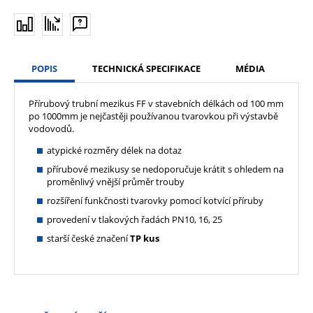
POPIS
TECHNICKÁ SPECIFIKACE
MÉDIA
Přírubový trubní mezikus FF v stavebních délkách od 100 mm
po 1000mm je nejčastěji používanou tvarovkou při výstavbě
vodovodů.
atypické rozměry délek na dotaz
přírubové mezikusy se nedoporučuje krátit s ohledem na
proměnlivý vnější průměr trouby
rozšíření funkčnosti tvarovky pomocí kotvící příruby
provedení v tlakových řadách PN10, 16, 25
starší české značení
TP kus