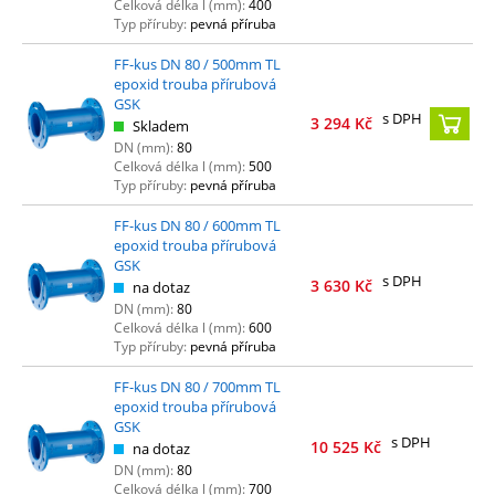
Celková délka l (mm):
400
Typ příruby:
pevná příruba
FF-kus DN 80 / 500mm TL
epoxid trouba přírubová
GSK
s DPH
3 294
Kč
Skladem
DN (mm):
80
Celková délka l (mm):
500
Typ příruby:
pevná příruba
FF-kus DN 80 / 600mm TL
epoxid trouba přírubová
GSK
s DPH
3 630
Kč
na dotaz
DN (mm):
80
Celková délka l (mm):
600
Typ příruby:
pevná příruba
FF-kus DN 80 / 700mm TL
epoxid trouba přírubová
GSK
s DPH
10 525
Kč
na dotaz
DN (mm):
80
Celková délka l (mm):
700