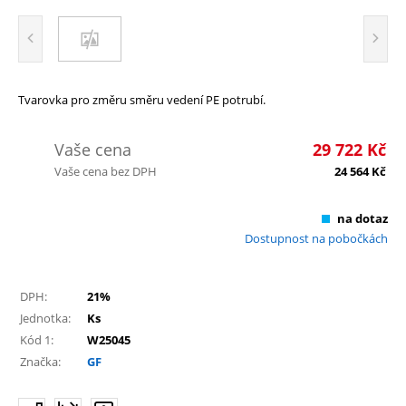
Tvarovka pro změru směru vedení PE potrubí.
Vaše cena
29 722
Kč
Vaše cena bez DPH
24 564
Kč
na dotaz
Dostupnost na pobočkách
DPH:
21%
Jednotka:
Ks
Kód 1:
W25045
Značka:
GF