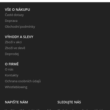
VŠE O NÁKUPU
Časté dotazy
Doprava
Obchodní podmínky
VÝHODY A SLEVY
Zboží v akci
Zboží ve slevě
Doprodej
O FIRMĚ
O nás
Kontakty
Ochrana osobních údajů
Whistleblowing
NAPIŠTE NÁM
SLEDUJTE NÁS