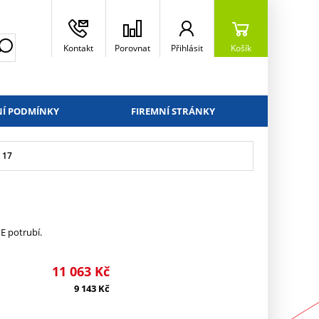
Kontakt
Porovnat
Přihlásit
Košík
Í PODMÍNKY
FIREMNÍ STRÁNKY
 17
E potrubí.
11 063
Kč
9 143
Kč