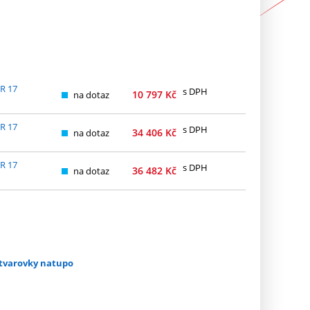
DR 17
s DPH
10 797
Kč
na dotaz
DR 17
s DPH
34 406
Kč
na dotaz
DR 17
s DPH
36 482
Kč
na dotaz
a tvarovky natupo