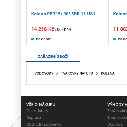
Koleno PE 315/ 90° SDR 11 UNI
Koleno
14 216
Kč
11 06
/ Ks
s DPH
na dotaz
na do
ZAŘAZENÍ ZBOŽÍ
VODOVODY
TVAROVKY NATUPO
KOLENA
VŠE O NÁKUPU
VÝHODY A
Časté dotazy
Zboží v akci
Doprava
Zboží ve sl
Obchodní podmínky
Doprodej