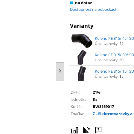
na dotaz
Dostupnost na pobočkách
Varianty
Koleno PE 315/ 45° S
Úhel tvarovky:
45
Koleno PE 315/ 30° S
Úhel tvarovky:
30
Koleno PE 315/ 15° S
Úhel tvarovky:
15
DPH:
21%
Jednotka:
Ks
Kód 1:
BW3159017
Značka:
Σ - Elektrotvarovky 