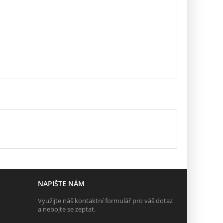
NAPIŠTE NÁM
Využijte náš kontaktní formulář pro váš dotaz
a nebojte se zeptat.