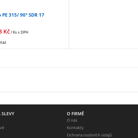
 PE 315/ 90° SDR 17
3
Kč
/ Ks
s DPH
taz
 SLEVY
O FIRMĚ
O nás
evě
Kontakty
Ochrana osobních údajů