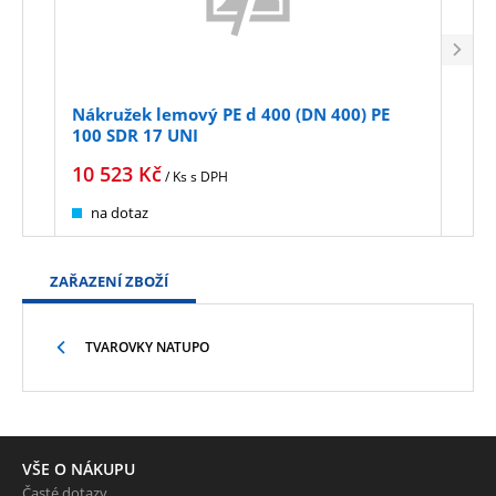
Nákružek lemový PE d 400 (DN 400) PE
Nákr
100 SDR 17 UNI
100 
10 523
Kč
24 
/ Ks
s DPH
na dotaz
Sk
ZAŘAZENÍ ZBOŽÍ
TVAROVKY NATUPO
VŠE O NÁKUPU
Časté dotazy