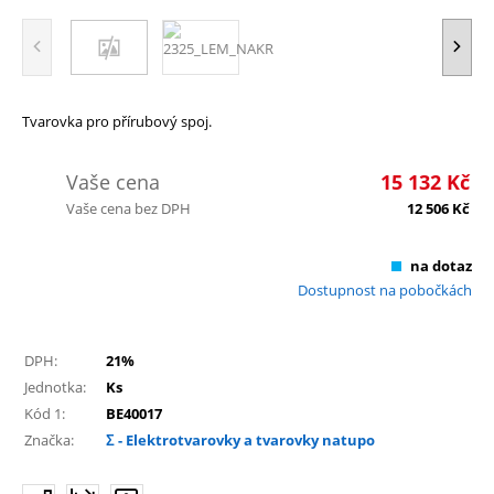
Tvarovka pro přírubový spoj.
Vaše cena
15 132
Kč
Vaše cena bez DPH
12 506
Kč
na dotaz
Dostupnost na pobočkách
DPH:
21%
Jednotka:
Ks
Kód 1:
BE40017
Značka:
Σ - Elektrotvarovky a tvarovky natupo