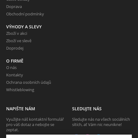
Doprava
Obchodní podmínky
VÝHODY A SLEVY
Zboží v akci
Zboží ve slevě
Doprodej
O FIRMĚ
O nás
Kontakty
Ochrana osobních údajů
Whistleblowing
NAPIŠTE NÁM
SLEDUJTE NÁS
Využijte náš kontaktní formulář
Sledujte nás na všech sociálních
pro váš dotaz a nebojte se
sítích, ať Vám nic neunikne!
zeptat.