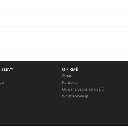
 SLEVY
O FIRMĚ
O nás
evě
Kontakty
Ochrana osobních údajů
Whistleblowing