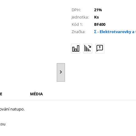
DPH:
21%
Jednotka:
Ks
Kód 1:
BF400
Značka:
Σ - Elektrotvarovky 
E
MÉDIA
ování natupo.
kou