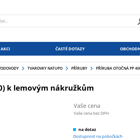
 AKCI
ČASTÉ DOTAZY
OBCHODN
VODOVODY
TVAROVKY NATUPO
PŘÍRUBY
PŘÍRUBA OTOČNÁ PP 40
00) k lemovým nákružkům
Vaše cena
Vaše cena bez DPH
na dotaz
Dostupnost na pobočkách