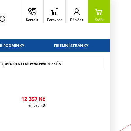
Kontakt
Porovnat
Přihlásit
Košík
Í PODMÍNKY
FIREMNÍ STRÁNKY
0 (DN 400) K LEMOVÝM NÁKRUŽKŮM
12 357
Kč
10 212
Kč