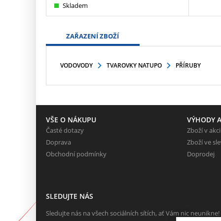
Skladem
ZAŘAZENÍ ZBOŽÍ
VODOVODY
TVAROVKY NATUPO
PŘÍRUBY
VŠE O NÁKUPU
VÝHODY A
Časté dotazy
Zboží v akci
Doprava
Zboží ve sl
Obchodní podmínky
Doprodej
SLEDUJTE NÁS
Sledujte nás na všech sociálních sítích, ať Vám nic neunikne!