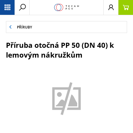
PŘESKOČIT NAVIGACI
PŘÍRUBY
Příruba otočná PP 50 (DN 40) k
lemovým nákružkům