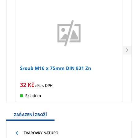
Šroub M16 x 75mm DIN 931 Zn
Mat
32
Kč
4
K
/ Ks
s DPH
Skladem
Sk
ZAŘAZENÍ ZBOŽÍ
TVAROVKY NATUPO