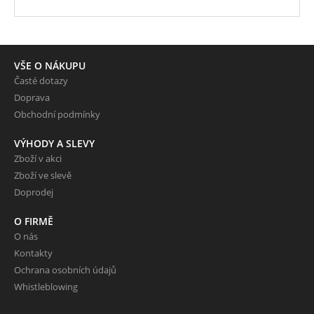
VŠE O NÁKUPU
Časté dotazy
Doprava
Obchodní podmínky
VÝHODY A SLEVY
Zboží v akci
Zboží ve slevě
Doprodej
O FIRMĚ
O nás
Kontakty
Ochrana osobních údajů
Whistleblowing