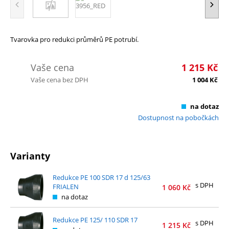
Tvarovka pro redukci průměrů PE potrubí.
Vaše cena
1 215
Kč
Vaše cena bez DPH
1 004
Kč
na dotaz
Dostupnost na pobočkách
Varianty
Redukce PE 100 SDR 17 d 125/63
s DPH
FRIALEN
1 060
Kč
na dotaz
Redukce PE 125/ 110 SDR 17
s DPH
1 215
Kč