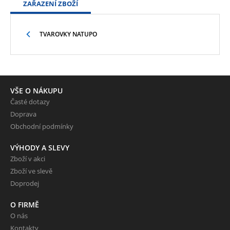
ZAŘAZENÍ ZBOŽÍ
TVAROVKY NATUPO
VŠE O NÁKUPU
Časté dotazy
Doprava
Obchodní podmínky
VÝHODY A SLEVY
Zboží v akci
Zboží ve slevě
Doprodej
O FIRMĚ
O nás
Kontakty