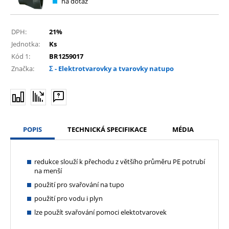
na dotaz
DPH:
21%
Jednotka:
Ks
Kód 1:
BR1259017
Značka:
Σ - Elektrotvarovky a tvarovky natupo
POPIS
TECHNICKÁ SPECIFIKACE
MÉDIA
redukce slouží k přechodu z většího průměru PE potrubí
na menší
použití pro svařování na tupo
použití pro vodu i plyn
lze použít svařování pomoci elektotvarovek