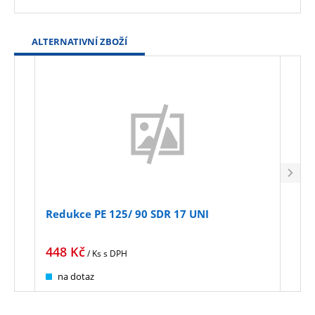
ALTERNATIVNÍ ZBOŽÍ
Redukce PE 125/ 90 SDR 17 UNI
Redu
448
Kč
1 2
/ Ks
s DPH
na dotaz
na