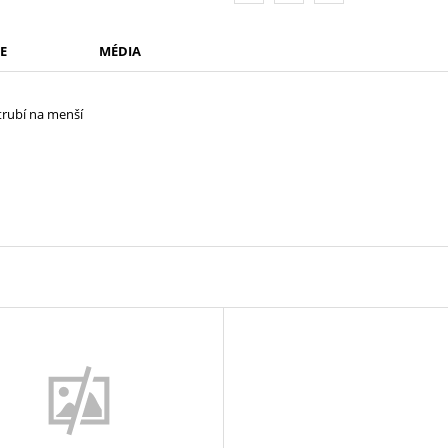
E
MÉDIA
trubí na menší