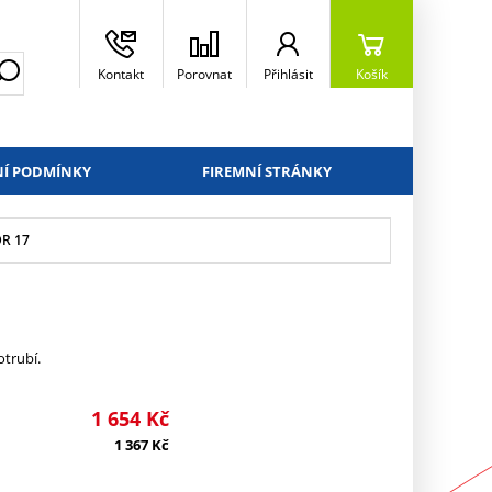
Kontakt
Porovnat
Přihlásit
Košík
Í PODMÍNKY
FIREMNÍ STRÁNKY
DR 17
trubí.
1 654
Kč
1 367
Kč