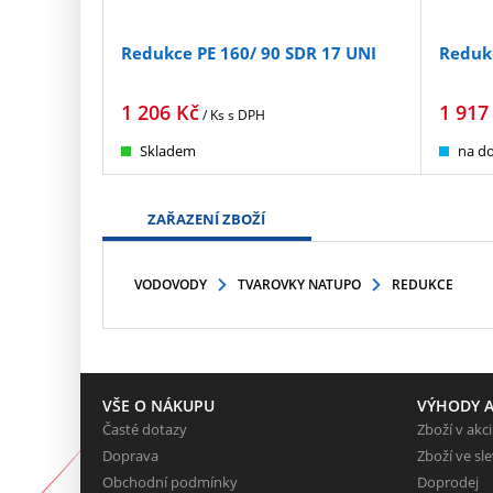
Redukce PE 160/ 90 SDR 17 UNI
Redukc
1 206
Kč
1 917
/ Ks
s DPH
Skladem
na do
ZAŘAZENÍ ZBOŽÍ
VODOVODY
TVAROVKY NATUPO
REDUKCE
VŠE O NÁKUPU
VÝHODY A
Časté dotazy
Zboží v akci
Doprava
Zboží ve sl
Obchodní podmínky
Doprodej