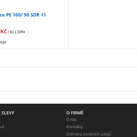
e PE 160/ 90 SDR 11
Kč
/ Ks
s DPH
taz
 SLEVY
O FIRMĚ
O nás
evě
Kontakty
Ochrana osobních údajů