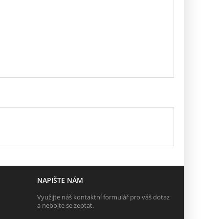
NAPIŠTE NÁM
Využijte náš kontaktní formulář pro váš dotaz
a nebojte se zeptat.