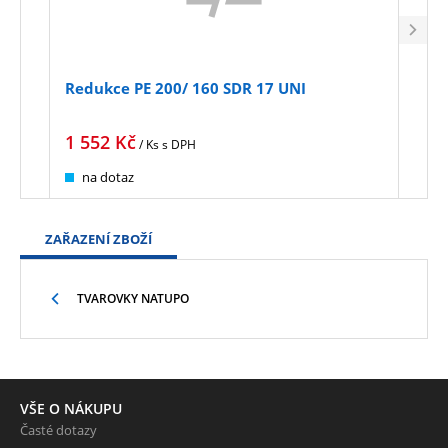
Redukce PE 200/ 160 SDR 17 UNI
Redu
1 552
Kč
3 3
/ Ks
s DPH
na dotaz
na
ZAŘAZENÍ ZBOŽÍ
TVAROVKY NATUPO
VŠE O NÁKUPU
Časté dotazy