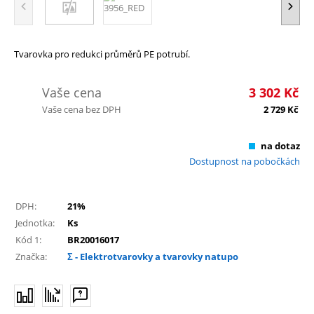
Tvarovka pro redukci průměrů PE potrubí.
Vaše cena
3 302
Kč
Vaše cena bez DPH
2 729
Kč
na dotaz
Dostupnost na pobočkách
DPH:
21%
Jednotka:
Ks
Kód 1:
BR20016017
Značka:
Σ - Elektrotvarovky a tvarovky natupo