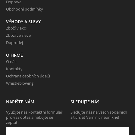
Doprava
Obchodní podmínky
VÝHODY A SLEVY
Zboží v akci
Zboží ve slevě
Doprodej
O FIRMĚ
O nás
Kontakty
Ochrana osobních údajů
Whistleblowing
NAPIŠTE NÁM
SLEDUJTE NÁS
Využijte náš kontaktní formulář
Sledujte nás na všech sociálních
pro váš dotaz a nebojte se
sítích, ať Vám nic neunikne!
zeptat.