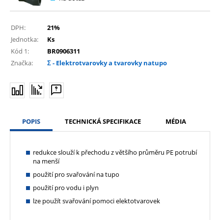
DPH:
21%
Jednotka:
Ks
Kód 1:
BR0906311
Značka:
Σ - Elektrotvarovky a tvarovky natupo
POPIS
TECHNICKÁ SPECIFIKACE
MÉDIA
redukce slouží k přechodu z většího průměru PE potrubí
na menší
použití pro svařování na tupo
použití pro vodu i plyn
lze použít svařování pomoci elektotvarovek