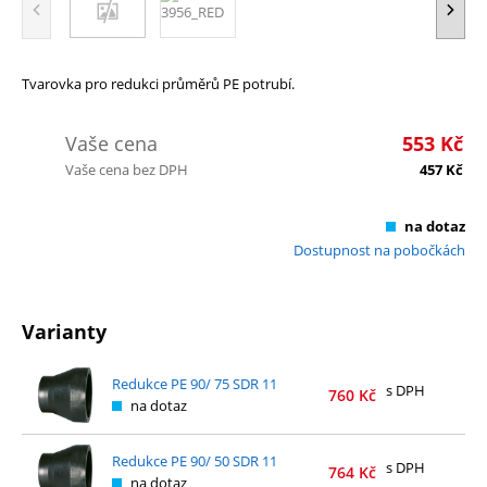
Tvarovka pro redukci průměrů PE potrubí.
Vaše cena
553
Kč
Vaše cena bez DPH
457
Kč
na dotaz
Dostupnost na pobočkách
Varianty
Redukce PE 90/ 75 SDR 11
s DPH
760
Kč
na dotaz
Redukce PE 90/ 50 SDR 11
s DPH
764
Kč
na dotaz