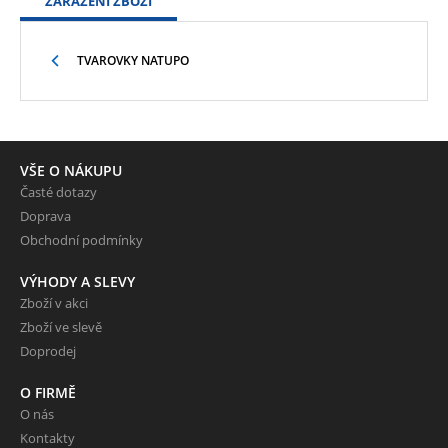
ZAŘAZENÍ ZBOŽÍ
TVAROVKY NATUPO
VŠE O NÁKUPU
Časté dotazy
Doprava
Obchodní podmínky
VÝHODY A SLEVY
Zboží v akci
Zboží ve slevě
Doprodej
O FIRMĚ
O nás
Kontakty