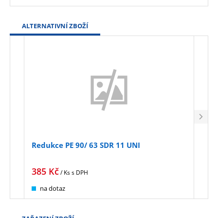
ALTERNATIVNÍ ZBOŽÍ
Redukce PE 90/ 63 SDR 11 UNI
Redu
385
Kč
628
/ Ks
s DPH
na dotaz
na