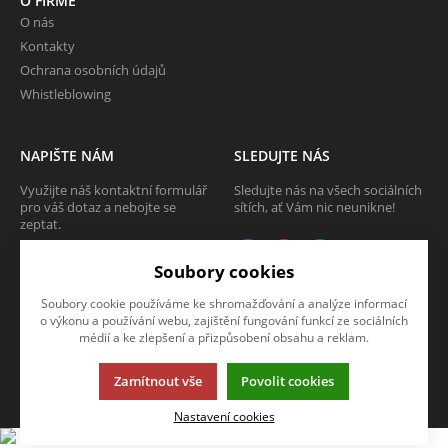
O FIRMĚ
O nás
Kontakty
Ochrana osobních údajů
Whistleblowing
NAPIŠTE NÁM
SLEDUJTE NÁS
Využijte náš kontaktní formulář
Sledujte nás na všech sociálních
pro váš dotaz a nebojte se
sítích, ať Vám nic neunikne!
zeptat.
CHCI SE ZEPTAT
Soubory cookies
Soubory cookie používáme ke shromažďování a analýze informací
o výkonu a používání webu, zajištění fungování funkcí ze sociálních
médií a ke zlepšení a přizpůsobení obsahu a reklam.
Tato stránka používá soubory cookies. Klikněte pro více informací.
Zamítnout vše
Povolit cookies
© 2013-2026 Internetový obchod TECAM PCV a.s.
K2 e-shop - První e-shop, který uřídí celou vaši firmu.
Nastavení cookies