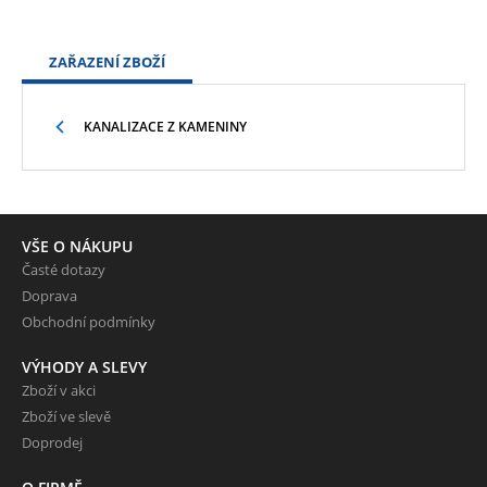
ZAŘAZENÍ ZBOŽÍ
KANALIZACE Z KAMENINY
VŠE O NÁKUPU
Časté dotazy
Doprava
Obchodní podmínky
VÝHODY A SLEVY
Zboží v akci
Zboží ve slevě
Doprodej