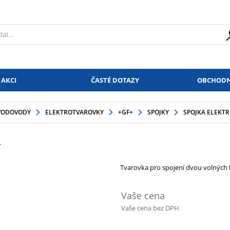
 AKCI
ČASTÉ DOTAZY
OBCHODN
VODOVODY
ELEKTROTVAROVKY
+GF+
SPOJKY
SPOJKA ELEKTR
+
Tvarovka pro spojení dvou volných 
Vaše cena
Vaše cena bez DPH