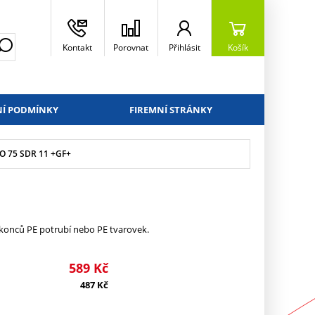
Kontakt
Porovnat
Přihlásit
Košík
Í PODMÍNKY
FIREMNÍ STRÁNKY
O 75 SDR 11 +GF+
konců PE potrubí nebo PE tvarovek.
589
Kč
487
Kč