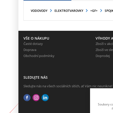
VODOVODY
ELEKTROTVAROVKY
+GF+
SPOJ
VŠE O NÁKUPU
VÝHODY A
Časté dotazy
Zboží v akci
Doprava
Zboží ve sl
Obchodní podmínky
Doprodej
SLEDUJTE NÁS
Sledujte nás na všech sociálních sítích, ať Vám nic neunikne!
Soubory co