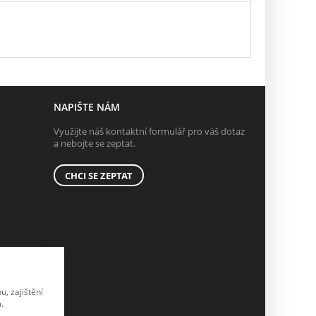
NAPIŠTE NÁM
Využijte náš kontaktní formulář pro váš dotaz
a nebojte se zeptat.
CHCI SE ZEPTAT
, zajištění
.