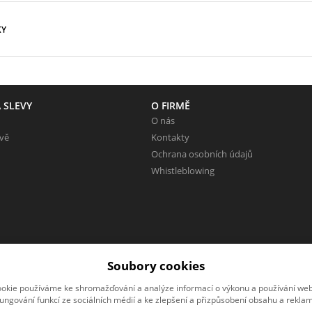
KY
 SLEVY
O FIRMĚ
O nás
evě
Kontakty
Ochrana osobních údajů
Whistleblowing
Soubory cookies
okie používáme ke shromažďování a analýze informací o výkonu a používání webu
fungování funkcí ze sociálních médií a ke zlepšení a přizpůsobení obsahu a reklam