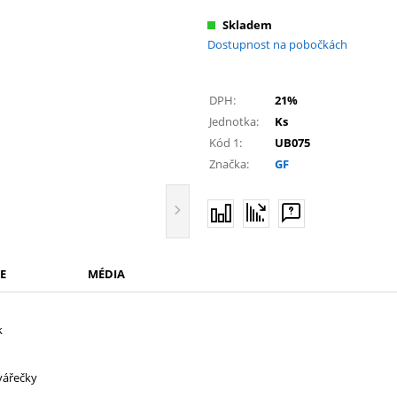
Skladem
Dostupnost na pobočkách
DPH:
21%
Jednotka:
Ks
Kód 1:
UB075
Značka:
GF
E
MÉDIA
k
vářečky