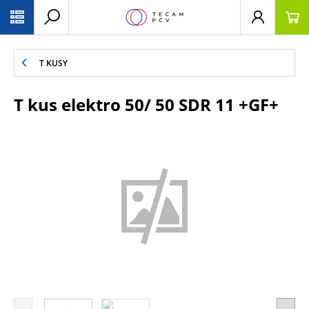
PŘESKOČIT NAVIGACI
T KUSY
T kus elektro 50/ 50 SDR 11 +GF+