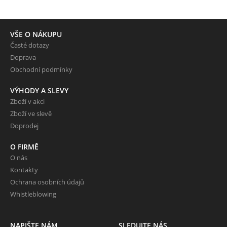
VŠE O NÁKUPU
Časté dotazy
Doprava
Obchodní podmínky
VÝHODY A SLEVY
Zboží v akci
Zboží ve slevě
Doprodej
O FIRMĚ
O nás
Kontakty
Ochrana osobních údajů
Whistleblowing
NAPIŠTE NÁM
SLEDUJTE NÁS