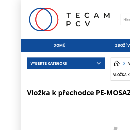
PŘESKOČIT NAVIGACI
DOMŮ
ZBOŽÍ V
VYBERTE KATEGORII
VLOŽKA K 
Vložka k přechodce PE-MOSAZ 5