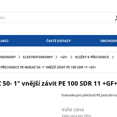
 AKCI
ČASTÉ DOTAZY
OBCHODN
VODOVODY
ELEKTROTVAROVKY
+GF+
VLOŽKY K PŘECHODCE
PŘECHODCE PE-MOSAZ 50- 1" VNĚJŠÍ ZÁVIT PE 100 SDR 11 +GF+
0- 1" vnější závit PE 100 SDR 11 +GF
Tvarovka pro přechod PE potrubí na
Vaše cena
Vaše cena bez DPH