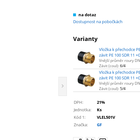
na dotaz
Dostupnost na pobočkách
Varianty
Vložka k přechodce P
závit PE 100 SDR 11 +
Vnější průměr roury D
Závit (coul):
6/4
Vložka k přechodce P
závit PE 100 SDR 11 +
Vnější průměr roury D
Závit (coul):
5/4
DPH:
21%
Jednotka:
Ks
Kód 1:
VLEL501V
Značka:
GF