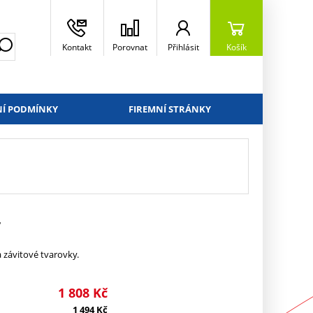
Kontakt
Porovnat
Přihlásit
Košík
Í PODMÍNKY
FIREMNÍ STRÁNKY
+
 závitové tvarovky.
1 808
Kč
1 494
Kč