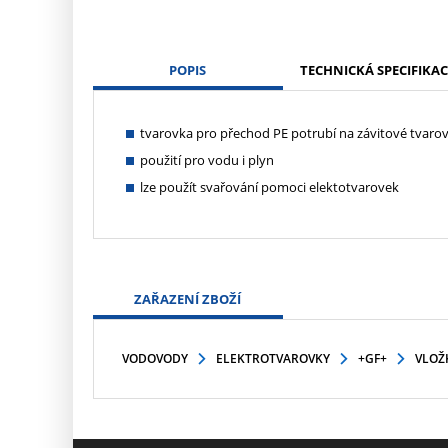
POPIS
TECHNICKÁ SPECIFIKAC
tvarovka pro přechod PE potrubí na závitové tvaro
použití pro vodu i plyn
lze použít svařování pomoci elektotvarovek
ZAŘAZENÍ ZBOŽÍ
VODOVODY
ELEKTROTVAROVKY
+GF+
VLOŽ