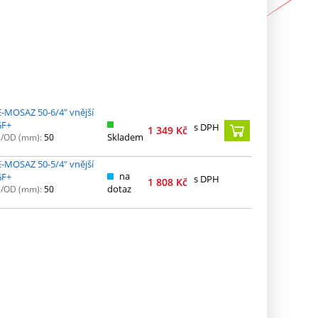
E-MOSAZ 50-6/4" vnější
GF+
s DPH
1 349
Kč
Skladem
N/OD (mm):
50
E-MOSAZ 50-5/4" vnější
na
GF+
s DPH
1 808
Kč
dotaz
N/OD (mm):
50