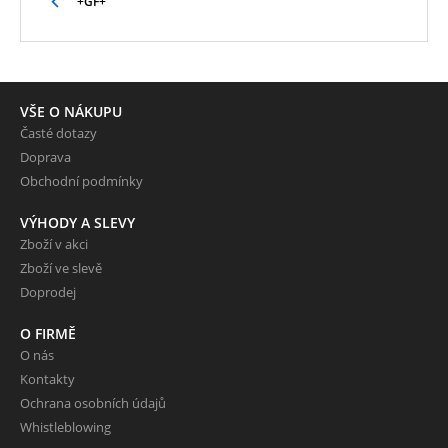
+GF+
VŠE O NÁKUPU
Časté dotazy
Doprava
Obchodní podmínky
VÝHODY A SLEVY
Zboží v akci
Zboží ve slevě
Doprodej
O FIRMĚ
O nás
Kontakty
Ochrana osobních údajů
Whistleblowing