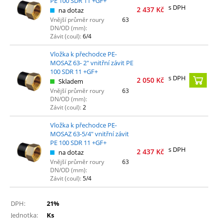
PE 100 SDR 11 +GF+
s DPH
2 437
Kč
na dotaz
Vnější průměr roury
63
DN/OD (mm):
Závit (coul):
6/4
Vložka k přechodce PE-
MOSAZ 63- 2" vnitřní závit PE
100 SDR 11 +GF+
s DPH
2 050
Kč
Skladem
Vnější průměr roury
63
DN/OD (mm):
Závit (coul):
2
Vložka k přechodce PE-
MOSAZ 63-5/4" vnitřní závit
PE 100 SDR 11 +GF+
s DPH
2 437
Kč
na dotaz
Vnější průměr roury
63
DN/OD (mm):
Závit (coul):
5/4
DPH:
21%
Jednotka:
Ks