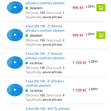
příruba s vnitřním závitem
s DPH
995
Kč
Skladem
DN (mm):
100
Závit (coul):
1
Typ příruby:
pevná příruba
X-kus DN 100 - 2" litinová
příruba s vnitřním závitem
s DPH
995
Kč
Skladem
DN (mm):
100
Závit (coul):
2
Typ příruby:
pevná příruba
X kus DN 100 - 3" litinová
příruba s vnitřním závitem
s DPH
1 729
Kč
na dotaz
DN (mm):
100
Závit (coul):
3
Typ příruby:
pevná příruba
X kus DN 100 - 4" příruba s
vnitřním závitem
s DPH
1 729
Kč
na dotaz
DN (mm):
100
Závit (coul):
4
Typ příruby:
pevná příruba
X-kus DN 100 - 6/4" ŠL příruba