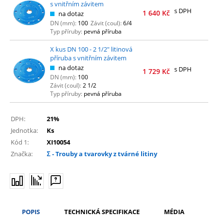
s vnitřním závitem
s DPH
1 640
Kč
na dotaz
DN (mm):
100
Závit (coul):
6/4
Typ příruby:
pevná příruba
X kus DN 100 - 2 1/2" litinová
příruba s vnitřním závitem
na dotaz
s DPH
1 729
Kč
DN (mm):
100
Závit (coul):
2 1/2
Typ příruby:
pevná příruba
DPH:
21%
Jednotka:
Ks
Kód 1:
XI10054
Značka:
Σ - Trouby a tvarovky z tvárné litiny
POPIS
TECHNICKÁ SPECIFIKACE
MÉDIA