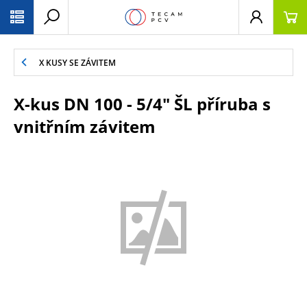
PŘESKOČIT NAVIGACI
X KUSY SE ZÁVITEM
X-kus DN 100 - 5/4" ŠL příruba s
vnitřním závitem