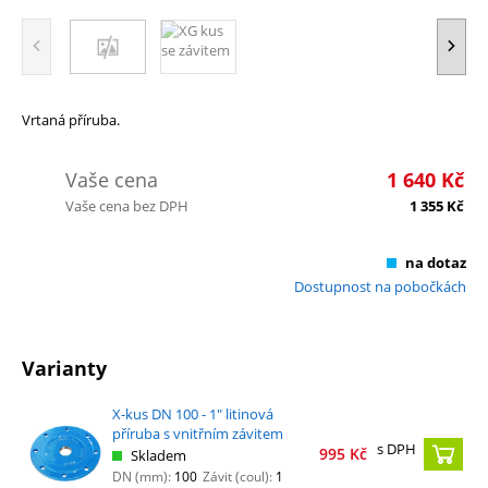
Vrtaná příruba.
Vaše cena
1 640
Kč
Vaše cena bez DPH
1 355
Kč
na dotaz
Dostupnost na pobočkách
Varianty
X-kus DN 100 - 1" litinová
příruba s vnitřním závitem
s DPH
995
Kč
Skladem
DN (mm):
100
Závit (coul):
1