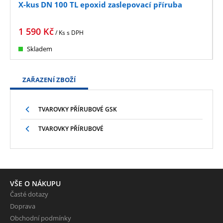
X-kus DN 100 TL epoxid zaslepovací příruba
1 590
Kč
/ Ks
s DPH
Skladem
ZAŘAZENÍ ZBOŽÍ
TVAROVKY PŘÍRUBOVÉ GSK
TVAROVKY PŘÍRUBOVÉ
VŠE O NÁKUPU
Časté dotazy
Doprava
Obchodní podmínky