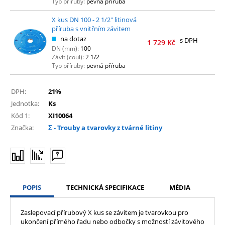
Typ příruby:
pevná příruba
X kus DN 100 - 2 1/2" litinová
příruba s vnitřním závitem
na dotaz
s DPH
1 729
Kč
DN (mm):
100
Závit (coul):
2 1/2
Typ příruby:
pevná příruba
DPH:
21%
Jednotka:
Ks
Kód 1:
XI10064
Značka:
Σ - Trouby a tvarovky z tvárné litiny
POPIS
TECHNICKÁ SPECIFIKACE
MÉDIA
Zaslepovací přírubový X kus se závitem je tvarovkou pro
ukončení přímého řadu nebo odbočky s možností závitového