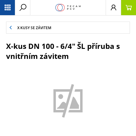
PŘESKOČIT NAVIGACI
X KUSY SE ZÁVITEM
X-kus DN 100 - 6/4" ŠL příruba s
vnitřním závitem