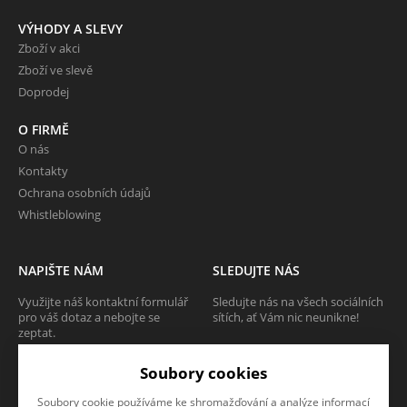
VÝHODY A SLEVY
Zboží v akci
Zboží ve slevě
Doprodej
O FIRMĚ
O nás
Kontakty
Ochrana osobních údajů
Whistleblowing
NAPIŠTE NÁM
SLEDUJTE NÁS
Využijte náš kontaktní formulář
Sledujte nás na všech sociálních
pro váš dotaz a nebojte se
sítích, ať Vám nic neunikne!
zeptat.
Soubory cookies
CHCI SE ZEPTAT
Soubory cookie používáme ke shromažďování a analýze informací