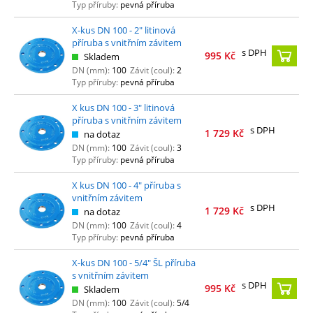
Typ příruby:
pevná příruba
X-kus DN 100 - 2" litinová
příruba s vnitřním závitem
s DPH
995
Kč
Skladem
DN (mm):
100
Závit (coul):
2
Typ příruby:
pevná příruba
X kus DN 100 - 3" litinová
příruba s vnitřním závitem
s DPH
1 729
Kč
na dotaz
DN (mm):
100
Závit (coul):
3
Typ příruby:
pevná příruba
X kus DN 100 - 4" příruba s
vnitřním závitem
s DPH
1 729
Kč
na dotaz
DN (mm):
100
Závit (coul):
4
Typ příruby:
pevná příruba
X-kus DN 100 - 5/4" ŠL příruba
s vnitřním závitem
s DPH
995
Kč
Skladem
DN (mm):
100
Závit (coul):
5/4