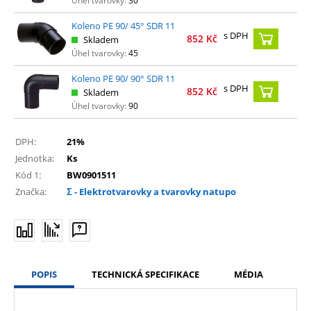
Úhel tvarovky:
30
Koleno PE 90/ 45° SDR 11
s DPH
852
Kč
Skladem
Úhel tvarovky:
45
Koleno PE 90/ 90° SDR 11
s DPH
852
Kč
Skladem
Úhel tvarovky:
90
DPH:
21%
Jednotka:
Ks
Kód 1:
BW0901511
Značka:
Σ - Elektrotvarovky a tvarovky natupo
POPIS
TECHNICKÁ SPECIFIKACE
MÉDIA