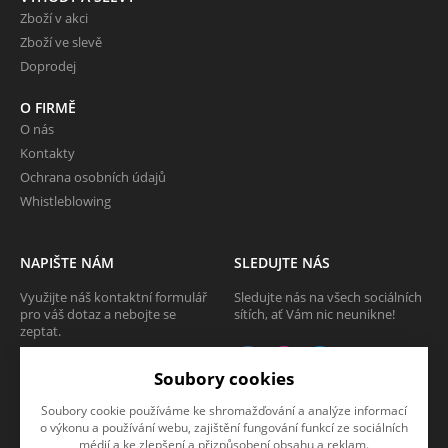
Zboží v akci
Zboží ve slevě
Doprodej
O FIRMĚ
O nás
Kontakty
Ochrana osobních údajů
Whistleblowing
NAPIŠTE NÁM
SLEDUJTE NÁS
Využijte náš kontaktní formulář
Sledujte nás na všech sociálních
pro váš dotaz a nebojte se
sítích, ať Vám nic neunikne!
zeptat.
CHCI SE ZEPTAT
Soubory cookies
Soubory cookie používáme ke shromažďování a analýze informací
o výkonu a používání webu, zajištění fungování funkcí ze sociálních
médií a ke zlepšení a přizpůsobení obsahu a reklam.