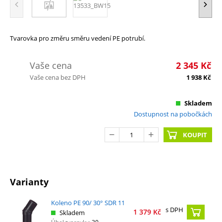
Tvarovka pro změru směru vedení PE potrubí.
Vaše cena
2 345
Kč
Vaše cena bez DPH
1 938
Kč
Skladem
Dostupnost na pobočkách
KOUPIT
Varianty
Koleno PE 90/ 30° SDR 11
s DPH
1 379
Kč
Skladem