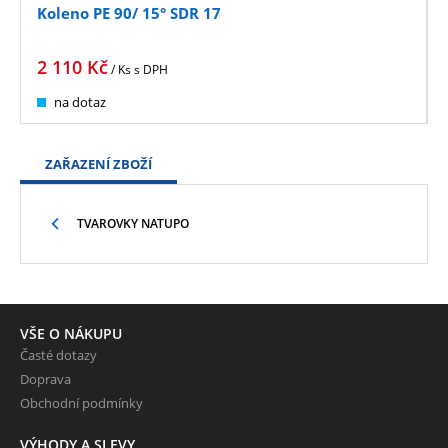
Koleno PE 90/ 15° SDR 17
2 110
Kč
/ Ks
s DPH
na dotaz
ZAŘAZENÍ ZBOŽÍ
TVAROVKY NATUPO
VŠE O NÁKUPU
Časté dotazy
Doprava
Obchodní podmínky
VÝHODY A SLEVY