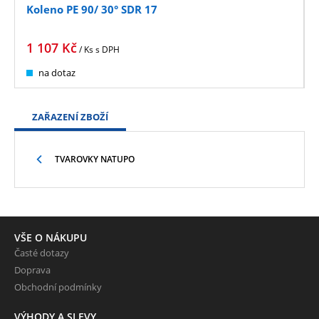
Koleno PE 90/ 30° SDR 17
1 107
Kč
/ Ks
s DPH
na dotaz
ZAŘAZENÍ ZBOŽÍ
TVAROVKY NATUPO
VŠE O NÁKUPU
Časté dotazy
Doprava
Obchodní podmínky
VÝHODY A SLEVY