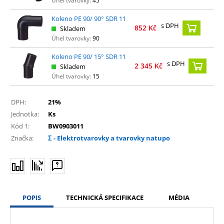
Úhel tvarovky:
45
Koleno PE 90/ 90° SDR 11
s DPH
852
Kč
Skladem
Úhel tvarovky:
90
Koleno PE 90/ 15° SDR 11
s DPH
2 345
Kč
Skladem
Úhel tvarovky:
15
DPH:
21%
Jednotka:
Ks
Kód 1:
BW0903011
Značka:
Σ - Elektrotvarovky a tvarovky natupo
POPIS
TECHNICKÁ SPECIFIKACE
MÉDIA