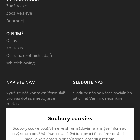
Zboží v akci
Zboží ve slevě
Doprodej
O FIRMĚ
O nás
Kontakty
Ochrana osobních údajů
Whistleblowing
NAPIŠTE NÁM
SLEDUJTE NÁS
Využijte náš kontaktní formulář
Sledujte nás na všech sociálních
pro váš dotaz a nebojte se
sítích, ať Vám nic neunikne!
zeptat.
CHCI SE ZEPTAT
Soubory cookies
Soubory cookie používáme ke shromažďování a analýze informací
o výkonu a používání webu, zajištění fungování funkcí ze sociálních
médií a ke zlepšení a přizpůsobení obsahu a reklam.