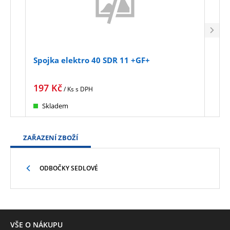
Spojka elektro 40 SDR 11 +GF+
Kole
+GF
197
Kč
546
/ Ks
s DPH
Skladem
Sk
ZAŘAZENÍ ZBOŽÍ
ODBOČKY SEDLOVÉ
VŠE O NÁKUPU