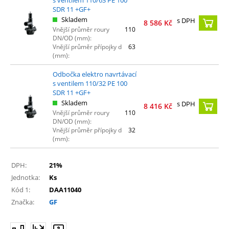
SDR 11 +GF+
Skladem
s DPH
8 586
Kč
Vnější průměr roury
110
DN/OD (mm):
Vnější průměr přípojky d
63
(mm):
Odbočka elektro navrtávací
s ventilem 110/32 PE 100
SDR 11 +GF+
Skladem
s DPH
8 416
Kč
Vnější průměr roury
110
DN/OD (mm):
Vnější průměr přípojky d
32
(mm):
DPH:
21%
Jednotka:
Ks
Kód 1:
DAA11040
Značka:
GF