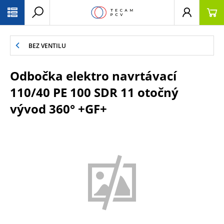
PŘESKOČIT NAVIGACI
BEZ VENTILU
Odbočka elektro navrtávací
110/40 PE 100 SDR 11 otočný
vývod 360° +GF+