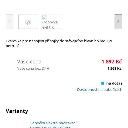
Tvarovka pro napojení přípojky do stávajícího hlavního řadu PE
potrubí.
Vaše cena
1 897
Kč
Vaše cena bez DPH
1 568
Kč
na dotaz
Dostupnost na pobočkách
Varianty
Odbočka elektro navrtávací
s ventilem 110/63 PE 100