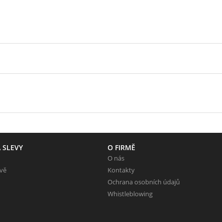
 SLEVY
O FIRMĚ
O nás
evě
Kontakty
Ochrana osobních údajů
Whistleblowing