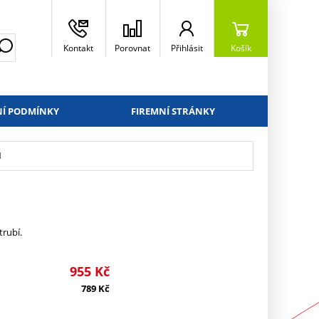
Kontakt
Porovnat
Přihlásit
Košík
Í PODMÍNKY
FIREMNÍ STRÁNKY
1
trubí.
955
Kč
789
Kč