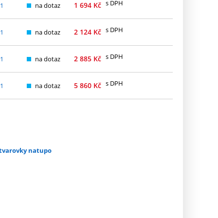
s DPH
1 694
Kč
11
na dotaz
s DPH
2 124
Kč
11
na dotaz
s DPH
2 885
Kč
11
na dotaz
s DPH
5 860
Kč
11
na dotaz
a tvarovky natupo