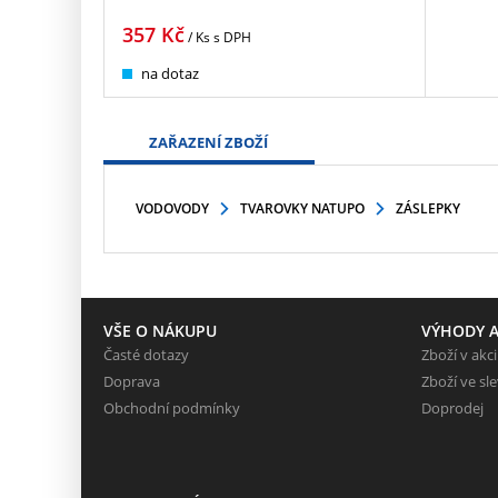
357
Kč
/ Ks
s DPH
na dotaz
ZAŘAZENÍ ZBOŽÍ
VODOVODY
TVAROVKY NATUPO
ZÁSLEPKY
VŠE O NÁKUPU
VÝHODY A
Časté dotazy
Zboží v akci
Doprava
Zboží ve sl
Obchodní podmínky
Doprodej